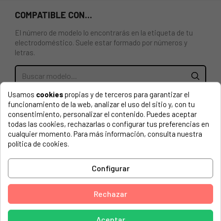
COMPATIBLE CON...
El número de modelo lo encontrarás en la etiqueta de tu
electrodoméstico. Suele estar formado por números y
letras.
Usamos
cookies
propias y de terceros para garantizar el
BOMBILLA / LÁMPARA UNIVERSAL PARA MICROONDAS
funcionamiento de la web, analizar el uso del sitio y, con tu
BALAY, BOSCH, TEKA, SAMSUNG, SIEMENS. Temperatura:
consentimiento, personalizar el contenido. Puedes aceptar
300 °C. 20 W, 230 V. Conexión Faston: 6,3 mm, 90°.
todas las cookies, rechazarlas o configurar tus preferencias en
Dimensiones: 65 x 52 mm, bombilla de 22 mm de diámetro.
cualquier momento. Para más información, consulta nuestra
Vida útil: 1500 h.
política de cookies.
AEG, 94760752000 OS5GM251EB
Configurar
BALAY, 3HW440X/01
BALAY, 3HW440X/02
Rechazar
BALAY, 3HW440X/35
Aceptar