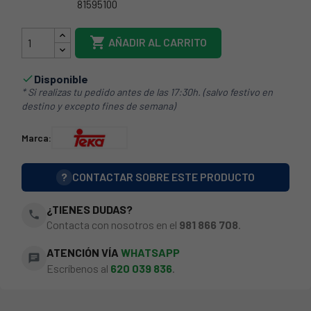
81595100
RM-CL828

AÑADIR AL CARRITO
Disponible

* Si realizas tu pedido antes de las 17:30h. (salvo festivo en
destino y excepto fines de semana)
Marca:
?
CONTACTAR SOBRE ESTE PRODUCTO
¿TIENES DUDAS?
phone
Contacta con nosotros en el
981 866 708
.
ATENCIÓN VÍA
WHATSAPP
chat
Escríbenos al
620 039 836
.