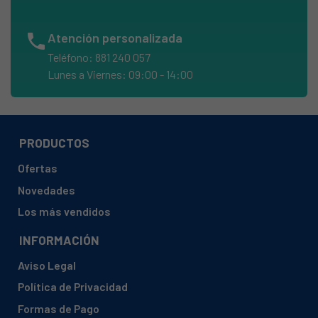
BALAY, 3WG1927/01
BALAY, 3WG1927/02
phone
Atención personalizada
BALAY, 3WG1927/03
Teléfono: 881 240 057
BALAY, 3WG1927E/01
Lunes a Viernes: 09:00 - 14:00
BALAY, 3WG1929X/01
BALAY, 3WG1929X/02
BALAY, 3WG1929XP/01
PRODUCTOS
BALAY, 3WG1929XP/02
Ofertas
BALAY, 3WG2430/01
Novedades
BALAY, 3WG2434/01
Los más vendidos
BALAY, 3WG2434E/01
INFORMACIÓN
BALAY, 3WG2434N/01
Aviso Legal
BALAY, 3WG2437/01
Política de Privacidad
BALAY, 3WG2437E/01
Formas de Pago