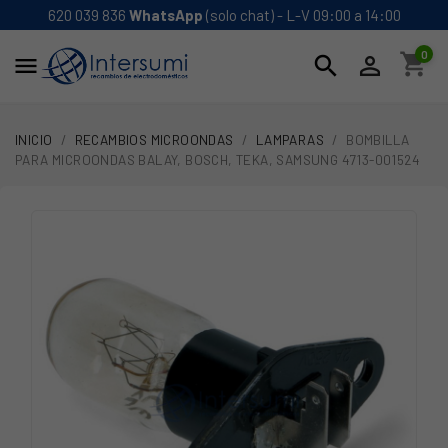
620 039 836
WhatsApp
(solo chat) - L-V 09:00 a 14:00
0
shopping_cart
search


INICIO
RECAMBIOS MICROONDAS
LAMPARAS
BOMBILLA
PARA MICROONDAS BALAY, BOSCH, TEKA, SAMSUNG 4713-001524