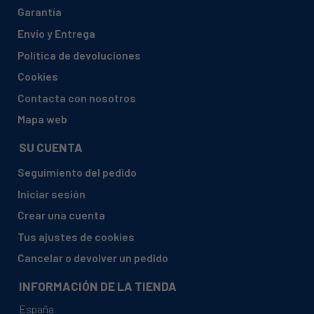
BALAY, 3WG2438N/01
Garantía
BALAY, 3WG2439X/01
Envío y Entrega
BALAY, 3WG2532/01
Política de devoluciones
BALAY, 3WG2532/02
Cookies
Contacta con nosotros
BALAY, 3WG2532/03
Mapa web
BALAY, 3WG2534/01
BALAY, 3WG2534/02
SU CUENTA
BALAY, 3WG2534/03
Seguimiento del pedido
BALAY, 3WG2534E/01
Iniciar sesión
BALAY, 3WG2534E/02
Crear una cuenta
BALAY, 3WG2534E/03
Tus ajustes de cookies
BALAY, 3WG2534N/01
Cancelar o devolver un pedido
BALAY, 3WG2534N/02
INFORMACIÓN DE LA TIENDA
BALAY, 3WG2534N/03
España