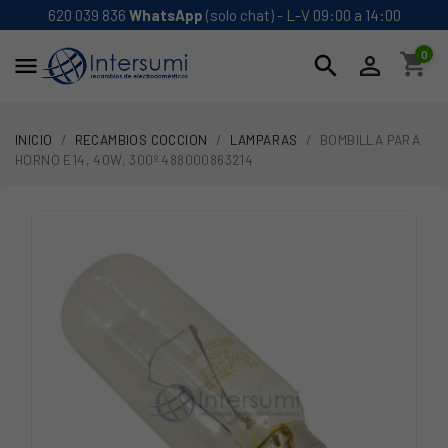
620 039 836
WhatsApp
(solo chat) - L-V 09:00 a 14:00
0
shopping_cart
search


INICIO
RECAMBIOS COCCION
LAMPARAS
BOMBILLA PARA
HORNO E14, 40W, 300º 488000863214