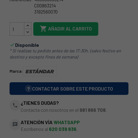
C00863214
3192560070
33IG0025

AÑADIR AL CARRITO
Disponible

* Si realizas tu pedido antes de las 17:30h. (salvo festivo en
destino y excepto fines de semana)
Marca:
?
CONTACTAR SOBRE ESTE PRODUCTO
¿TIENES DUDAS?
phone
Contacta con nosotros en el
981 866 708
.
ATENCIÓN VÍA
WHATSAPP
chat
Escríbenos al
620 039 836
.