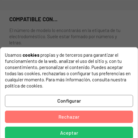
COMPATIBLE CON...
El número de modelo lo encontrarás en la etiqueta de tu
electrodoméstico. Suele estar formado por números y
letras.
Usamos
cookies
propias y de terceros para garantizar el
funcionamiento de la web, analizar el uso del sitio y, con tu
consentimiento, personalizar el contenido. Puedes aceptar
BOMBILLA PARA HORNO WHIRLPOOL, ELECTROLUX. 40W,
todas las cookies, rechazarlas o configurar tus preferencias en
300º, E14.
cualquier momento. Para más información, consulta nuestra
política de cookies.
AEG, 94031308300 10006FF-W
Configurar
AEG, 94031308400 30006FF-W
AEG, 94031308500 30006VE-WN
Rechazar
AEG, 94031308700 40036VI-WN
AEG, 94031308800 40016VH-WN
Aceptar