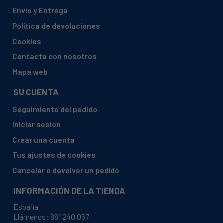
AEG, 94031405000 E41243M 29I
Envío y Entrega
AEG, 94031405700 COMPETENCE E 41243 M 29 J
Política de devoluciones
AEG, 94031406500 COMPETENCE E 41-243 M 29 I
Cookies
AEG, 94031406600 E 41-243-1 M 29I
Contacta con nosotros
AEG, 94031406601 E 41-243-1 M 29I
Mapa web
AEG, 94031406604 E41.243-1-M AW2
SU CUENTA
AEG, 94031406700 COMPETENCE E 41-243-1 M 29 I
Seguimiento del pedido
AEG, 94031406701 E 41-243-1 M 29I
Iniciar sesión
AEG, 94031406704 E41.243-1-M AW2
Crear una cuenta
AEG, 94031661000 CE3040-1-W
Tus ajustes de cookies
AEG, 94031661100 CE3040-1-M1
Cancelar o devolver un pedido
AEG, 94031661200 CE4040-1-W
INFORMACIÓN DE LA TIENDA
AEG, 94031661300 CE4040-1-M2
España
AEG, 94031661600 CE3040-1-D
Llámenos:
881 240 057