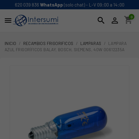
620 039 836
WhatsApp
(solo chat) - L-V 09:00 a 14:00
0
shopping_cart
search


INICIO
RECAMBIOS FRIGORIFICOS
LAMPARAS
LAMPARA
AZUL FRIGORÍFICOS BALAY, BOSCH, SIEMENS, 40W 00612235A