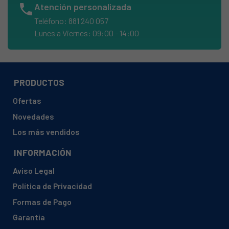
phone
Atención personalizada
BOSCH, KA62DS50TI-01
Teléfono: 881 240 057
BOSCH, KA62DS50TI-02
Lunes a Viernes: 09:00 - 14:00
BOSCH, KA62DV71-01
BOSCH, KA62DV71-02
BOSCH, KA62DV71-03
PRODUCTOS
BOSCH, KA62DV71-04
Ofertas
BOSCH, KA62NS60TI-02
Novedades
BOSCH, KA62NS60TI-03
Los más vendidos
BOSCH, KA62NS60TI-04
INFORMACIÓN
BOSCH, KA62NV00TI-01
Aviso Legal
BOSCH, KA62NV00TI-02
Política de Privacidad
BOSCH, KA62NV00TI-03
Formas de Pago
BOSCH, KA62NV00TI-04
Garantía
BOSCH, KA62NV20TI-01