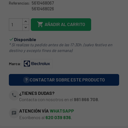
5610468067
Referencias:
5610468026
5610468067

AÑADIR AL CARRITO
Disponible

* Si realizas tu pedido antes de las 17:30h. (salvo festivo en
destino y excepto fines de semana)
Marca:
?
CONTACTAR SOBRE ESTE PRODUCTO
¿TIENES DUDAS?
phone
Contacta con nosotros en el
981 866 708
.
ATENCIÓN VÍA
WHATSAPP
chat
Escríbenos al
620 039 836
.