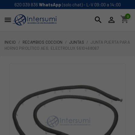
620 039 836
WhatsApp
(solo chat) - L-V 09:00 a 14:00
0
shopping_cart
search


INICIO
RECAMBIOS COCCION
JUNTAS
JUNTA PUERTA PARA
HORNO PIROLÍTICO AEG, ELECTROLUX 5610468067