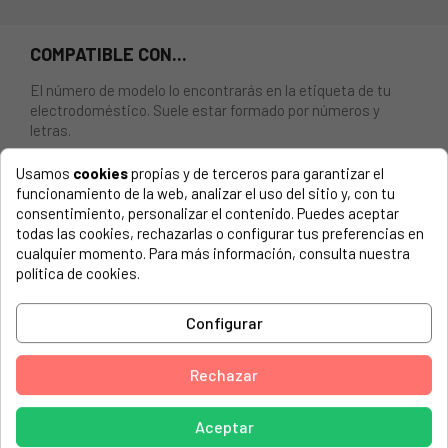
COMPATIBLE CON...
El número de modelo lo encontrarás en la etiqueta de tu
electrodoméstico. Suele estar formado por números y
letras.
Usamos
cookies
propias y de terceros para garantizar el
funcionamiento de la web, analizar el uso del sitio y, con tu
consentimiento, personalizar el contenido. Puedes aceptar
JUNTA PUERTA PARA HORNO PIROLÍTICO AEG,
todas las cookies, rechazarlas o configurar tus preferencias en
ELECTROLUX. Dimensiones: 503 x 371 mm. 27 CLIPS.
cualquier momento. Para más información, consulta nuestra
política de cookies.
AEG ELECTROLUX, 940321008 01 EP5313091M
AEG ELECTROLUX, 940321008 02 EP5313091M
Configurar
AEG ELECTROLUX, 940321030 01 EP3013021D
Rechazar
AEG ELECTROLUX, 940321030 02 EP3013021D
AEG ELECTROLUX, 940321031 00 EP3013021M
Aceptar
AEG ELECTROLUX, 940321031 01 EP3013021M