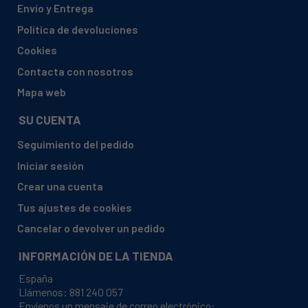
Envío y Entrega
AEG ELECTROLUX, 944185701 02 BP5313091M
Política de devoluciones
AEG ELECTROLUX, 944185717 01 BP3003021M
Cookies
AEG ELECTROLUX, 944185719 01 BP3013021M
Contacta con nosotros
AEG ELECTROLUX, 944185719 02 BP3013021M
Mapa web
AEG ELECTROLUX, 944185721 00 BP5013021M
SU CUENTA
AEG ELECTROLUX, 944185721 01 BP5013021M
Seguimiento del pedido
AEG ELECTROLUX, 944185721 02 BP5013021M
Iniciar sesión
AEG ELECTROLUX, 944185722 01 BP5003021M
Crear una cuenta
AEG ELECTROLUX, 944185723 02 BP5013021M
Tus ajustes de cookies
AEG ELECTROLUX, 944185723 03 BP5013021M
Cancelar o devolver un pedido
AEG ELECTROLUX, 944185724 00 BP7304021M
INFORMACIÓN DE LA TIENDA
AEG ELECTROLUX, 944185764 01 BP3003001M
España
AEG ELECTROLUX, 944185764 02 BP3003001M
Llámenos:
881 240 057
Envíenos un mensaje de correo electrónico:
AEG ELECTROLUX, 944185765 01 BP3003001M