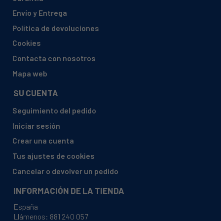
AMICA, 10132.3ETSKDPX
Envío y Entrega
AMICA, 10132.3EW UK
Política de devoluciones
AMICA, 10132.3EX
Cookies
AMICA, 10132.3MSYW KL.A UK
Contacta con nosotros
AMICA, 10132.3MSYX KL.A UK
Mapa web
AMICA, 10132.3TSYDPHBX
SU CUENTA
AMICA, 10132.4EHBX AMIRIDIS GRC
Seguimiento del pedido
AMICA, 10132.4EMSX AMIRIDIS
Iniciar sesión
AMICA, 10132.4ETSHBX AMIRIDIS GRC
Crear una cuenta
AMICA, 10133.3EETSKDPHBQX ES
Tus ajustes de cookies
AMICA, 10133.3EMSX CURRYS UK
Cancelar o devolver un pedido
AMICA, 10133.3ETSDHBQX QA TRADING
INFORMACIÓN DE LA TIENDA
AMICA, 10133.3ETSDPHBQX AGI AUS
España
AMICA, 10133.3ETSDQX AGI AUS
Llámenos:
881 240 057