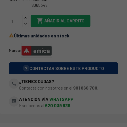
8065348
8066308

AÑADIR AL CARRITO
Últimas unidades en stock

Marca:
?
CONTACTAR SOBRE ESTE PRODUCTO
¿TIENES DUDAS?
phone
Contacta con nosotros en el
981 866 708
.
ATENCIÓN VÍA
WHATSAPP
chat
Escríbenos al
620 039 836
.