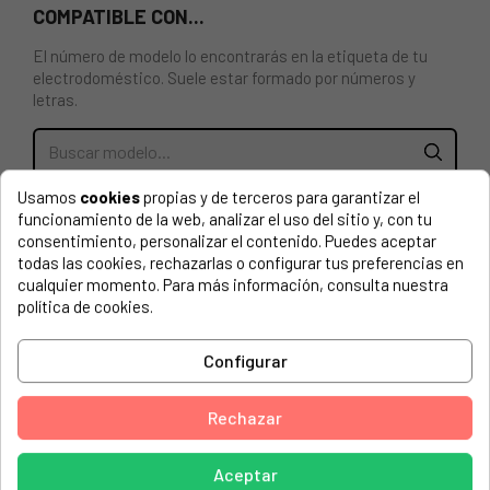
COMPATIBLE CON...
El número de modelo lo encontrarás en la etiqueta de tu
electrodoméstico. Suele estar formado por números y
letras.
Usamos
cookies
propias y de terceros para garantizar el
JUNTA PUERTA PARA HORNO AMICA
funcionamiento de la web, analizar el uso del sitio y, con tu
consentimiento, personalizar el contenido. Puedes aceptar
ancho: 40,5cm, altura: 31,3cm
todas las cookies, rechazarlas o configurar tus preferencias en
AMICA, 10143.3THDCJQX HAFELE VN,MY,TH
cualquier momento. Para más información, consulta nuestra
política de cookies.
AMI, EHK 2.734LTEW
Configurar
AMICA, 1011.3YW KL.A UK
AMICA, 1011.3YX KL.A UK
Rechazar
AMICA, 10113YDWKLBELEKTROSKANDIAIB22
AMICA, 1012.3MSYW KL.A UK
Aceptar