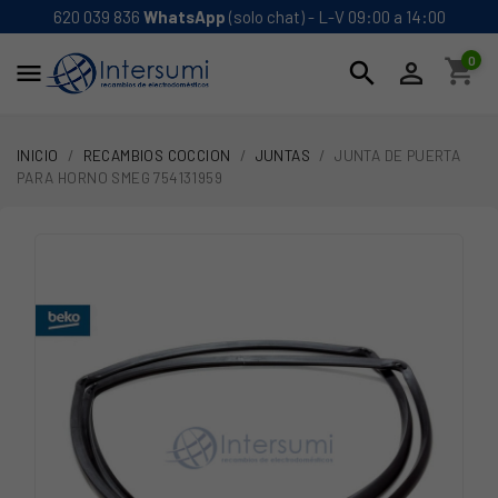
620 039 836
WhatsApp
(solo chat) - L-V 09:00 a 14:00
0
shopping_cart
search


INICIO
RECAMBIOS COCCION
JUNTAS
JUNTA DE PUERTA
PARA HORNO SMEG 754131959