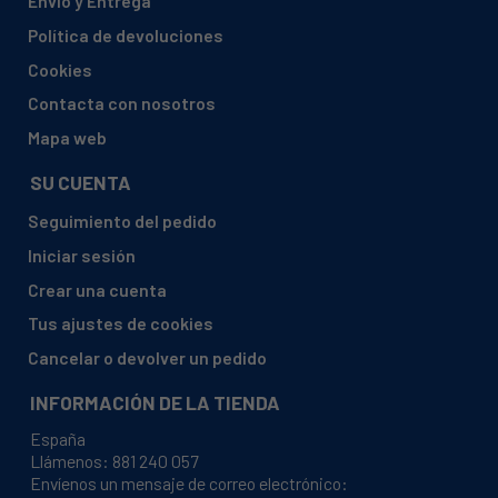
Envío y Entrega
SMEG, A11X
Política de devoluciones
SMEG, A11X-5
Cookies
SMEG, A11X-6
Contacta con nosotros
SMEG, A11XLP
Mapa web
SMEG, A1A
SU CUENTA
SMEG, A1A-2
Seguimiento del pedido
SMEG, A1A-5
Iniciar sesión
SMEG, A1A-6
Crear una cuenta
SMEG, A1A.1
Tus ajustes de cookies
SMEG, A1AD
Cancelar o devolver un pedido
SMEG, A1AD-2
INFORMACIÓN DE LA TIENDA
SMEG, A1AD-5
España
SMEG, A1AD.1
Llámenos:
881 240 057
Envíenos un mensaje de correo electrónico:
SMEG, A1AU6