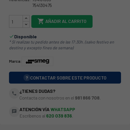
754130475
37SM0007

AÑADIR AL CARRITO
Disponible

* Si realizas tu pedido antes de las 17:30h. (salvo festivo en
destino y excepto fines de semana)
Marca:
?
CONTACTAR SOBRE ESTE PRODUCTO
¿TIENES DUDAS?
phone
Contacta con nosotros en el
981 866 708
.
ATENCIÓN VÍA
WHATSAPP
chat
Escríbenos al
620 039 836
.