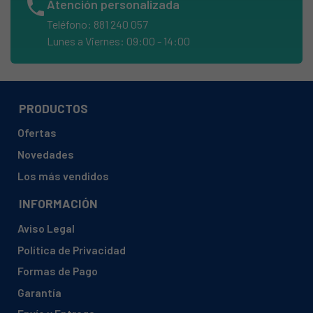
phone
Atención personalizada
SMEG, 3C854XE
Teléfono: 881 240 057
SMEG, 4C80
Lunes a Viernes: 09:00 - 14:00
SMEG, A1
SMEG, A1-2
SMEG, A1-2SE
PRODUCTOS
SMEG, A1-5
Ofertas
SMEG, A1-6
Novedades
SMEG, A1.1
Los más vendidos
SMEG, A1.1K
INFORMACIÓN
SMEG, A11A-5
Aviso Legal
SMEG, A11A-6
Política de Privacidad
SMEG, A11CER
Formas de Pago
SMEG, A11CER-5
Garantía
SMEG, A11CER-6