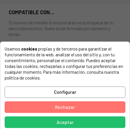
COMPATIBLE CON...
El número de modelo lo encontrarás en la etiqueta de tu
electrodoméstico. Suele estar formado por números y
letras.
Usamos
cookies
propias y de terceros para garantizar el
funcionamiento de la web, analizar el uso del sitio y, con tu
consentimiento, personalizar el contenido. Puedes aceptar
JUNTA DE LA PUERTA PARA HORNO SMEG 754130475 -
todas las cookies, rechazarlas o configurar tus preferencias en
754131959
cualquier momento. Para más información, consulta nuestra
política de cookies.
SMEG, A1-5
SMEG, A3-5
Configurar
SMEG, ALFA 13 2 X
Rechazar
SMEG, CS18A-5
SMEG, S709X-7
Aceptar
SMEG, S890PMFR