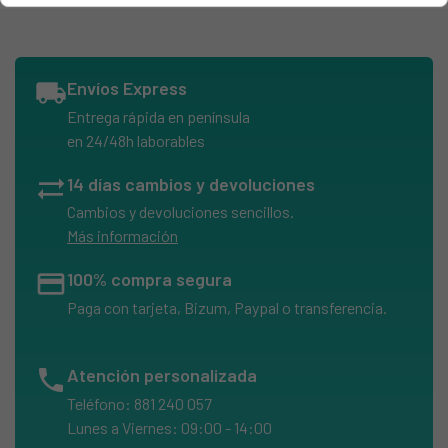
EDESA, 2HC-105
EDESA, 2HC-120P 901271859
EDESA, 2hc120n
local_shipping
Envíos Express
EDESA, 901271341HCS135
Entrega rápida en península
EDESA, HC311D1
en 24/48h laborables
EDESA, HCS-135
sync_alt
14 días cambios y devoluciones
EDESA, HCS135901271341
Cambios y devoluciones sencillos.
FAGOR, 1H-136
Más información
FAGOR, 1H-136I
credit_card
100% compra segura
FAGOR, 1H114B
Paga con tarjeta, Bizum, Paypal o transferencia.
FAGOR, 2H-135B
FAGOR, 2H114N 901012611
phone
Atención personalizada
FAGOR, 2H425N
Teléfono: 881 240 057
FAGOR, 2HC120N
Lunes a Viernes: 09:00 - 14:00