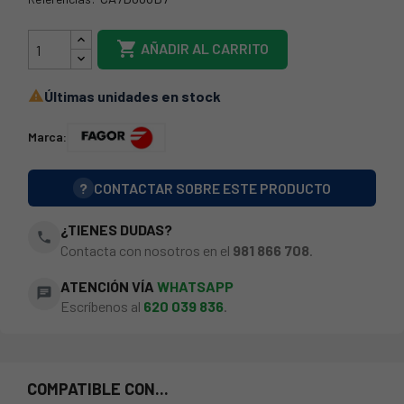
37FA0015

AÑADIR AL CARRITO
Últimas unidades en stock

Marca:
?
CONTACTAR SOBRE ESTE PRODUCTO
¿TIENES DUDAS?
phone
Contacta con nosotros en el
981 866 708
.
ATENCIÓN VÍA
WHATSAPP
chat
Escríbenos al
620 039 836
.
COMPATIBLE CON...