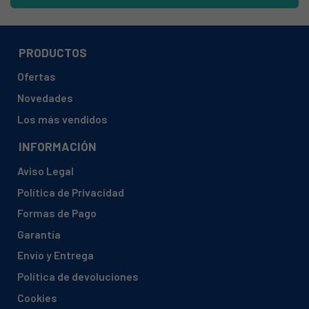
WHITE WESTINGHOUSE , 901280126HW117
WHITE WESTINGHOUSE , HW1-17
WHITE WESTINGHOUSE , HW117901280126
PRODUCTOS
Ofertas
Novedades
Los más vendidos
INFORMACIÓN
Aviso Legal
Política de Privacidad
Formas de Pago
Garantía
Envío y Entrega
Política de devoluciones
Cookies