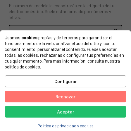
El número de modelo lo encontrarás en la etiqueta de tu
electrodoméstico. Suele estar formado por números y
letras.
Usamos
cookies
propias y de terceros para garantizar el
funcionamiento de la web, analizar el uso del sitio y, con tu
Junta goma puerta horno Fagor 1H136
consentimiento, personalizar el contenido. Puedes aceptar
todas las cookies, rechazarlas o configurar tus preferencias en
FAGOR, 2H114N 901012611
cualquier momento. Para más información, consulta nuestra
política de cookies.
ASPES, H1-1410B
ASPES, H11410B
Configurar
ASPES, H2-1410B
ASPES, H2140N
Rechazar
ASPES, HI1113
Aceptar
EDESA PRACTICA, 2HC120 PRACTICA
EDESA, 2H105B
Política de privacidad y cookies