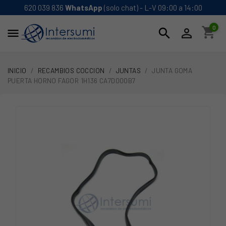
620 039 836
WhatsApp
(solo chat) - L-V 09:00 a 14:00
0
shopping_cart
search


INICIO
RECAMBIOS COCCION
JUNTAS
JUNTA GOMA
PUERTA HORNO FAGOR 1H136 CA7D000B7