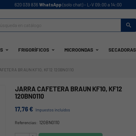
620 039 836
WhatsApp
(solo chat) - L-V 09:00 a 14:00
search
S
FRIGORÍFICOS
MICROONDAS
SECADORAS
AFETERA BRAUN KF10, KF12 120BN0110
JARRA CAFETERA BRAUN KF10, KF12
120BN0110
17,76 €
Impuestos incluidos
120BN0110
Referencias:
120BN0110