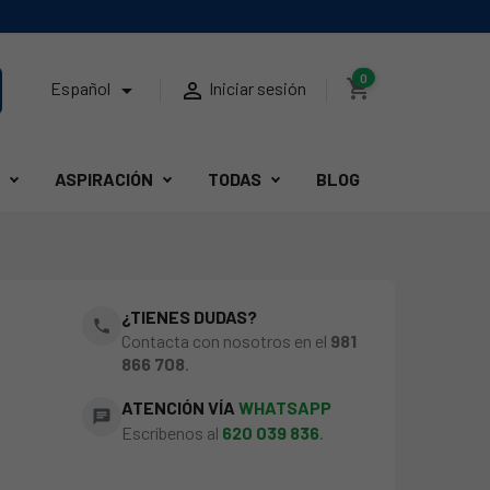
0
shopping_cart


Español
Iniciar sesión
ASPIRACIÓN
TODAS
BLOG
¿TIENES DUDAS?
phone
Contacta con nosotros en el
981
866 708
.
ATENCIÓN VÍA
WHATSAPP
chat
Escríbenos al
620 039 836
.