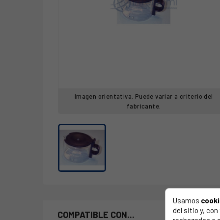
Imagen orientativa. Puede variar a criterio del
fabricante.
Usamos
cook
del sitio y, c
COMPATIBLE CON...