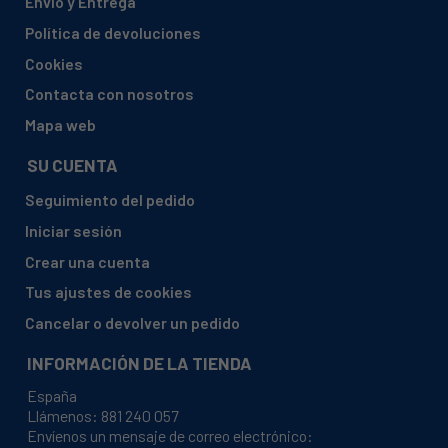
Envío y Entrega
BAUKNECHT, WA PRIME 854 PM
Política de devoluciones
BAUKNECHT, WA PRIME 854 Z
Cookies
BAUKNECHT, WA PRIME 864 PM
Contacta con nosotros
BAUKNECHT, WA PRIME 954
Mapa web
BAUKNECHT, WA TREND 7181
SU CUENTA
BAUKNECHT, WAPC 74540
Seguimiento del pedido
BAUKNECHT, WAPC 74542
Iniciar sesión
BAUKNECHT, WAPC 8653 ELITE
Crear una cuenta
BAUKNECHT, WAPC 8653 ELITE
Tus ajustes de cookies
BAUKNECHT, WAPC 865411
Cancelar o devolver un pedido
BAUKNECHT, WAPC 865412
INFORMACIÓN DE LA TIENDA
BAUKNECHT, WAPC 86560
España
BAUKNECHT, WAPC 88540
Llámenos:
881 240 057
Envíenos un mensaje de correo electrónico:
BAUKNECHT, WAPC 98540