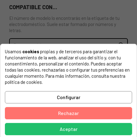
COMPATIBLE CON...
El número de modelo lo encontrarás en la etiqueta de tu
electrodoméstico. Suele estar formado por números y
letras.
Usamos
cookies
propias y de terceros para garantizar el
funcionamiento de la web, analizar el uso del sitio y, con tu
CAJÓN COMPARTIMENTO JABONERA DISPENSADOR
consentimiento, personalizar el contenido. Puedes aceptar
DETERGENTE PARA LAVADORA WHIRLPOOL
todas las cookies, rechazarlas o configurar tus preferencias en
481010580618, C00374999.
cualquier momento. Para más información, consulta nuestra
política de cookies.
WHIRLPOOL, FSCR90421 859205218010
BAUKNECHT, FMMR 10430
Configurar
BAUKNECHT, PREMIUMCARE 8417
Rechazar
BAUKNECHT, SUPER ECO 7416
BAUKNECHT, SUPER ECO 8416
Aceptar
BAUKNECHT, SUPER ECO 9416