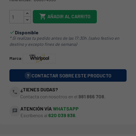
481010580618

AÑADIR AL CARRITO
Disponible

* Si realizas tu pedido antes de las 17:30h. (salvo festivo en
destino y excepto fines de semana)
Marca:
?
CONTACTAR SOBRE ESTE PRODUCTO
¿TIENES DUDAS?
phone
Contacta con nosotros en el
981 866 708
.
ATENCIÓN VÍA
WHATSAPP
chat
Escríbenos al
620 039 836
.