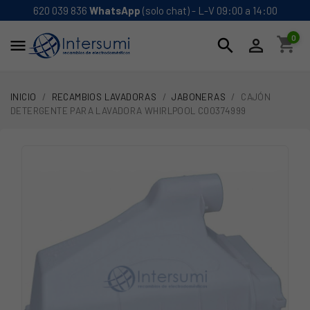
620 039 836
WhatsApp
(solo chat) - L-V 09:00 a 14:00
0
shopping_cart
search


INICIO
RECAMBIOS LAVADORAS
JABONERAS
CAJÓN
DETERGENTE PARA LAVADORA WHIRLPOOL C00374999