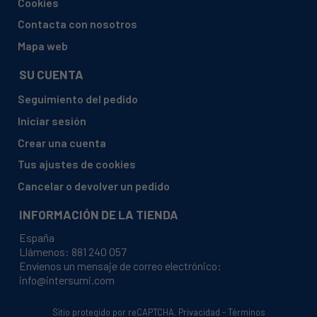
Cookies
ARCELIK, WFL80SIT PHILIPS
Contacta con nosotros
ARCELIK, WMA8168LB1
Mapa web
ARCELIK, WMFL8 EUROMAID
SU CUENTA
ARCELIK, WMFL9 EUROMAID
Seguimiento del pedido
ARCELIK, WMN81243PLPTLMB2
Iniciar sesión
ARCELIK, WMX81243PLPTLMB2
Crear una cuenta
ARCELIK, WTV 8632 XB0B
Tus ajustes de cookies
ARCELIK, WTV8612XSW
Cancelar o devolver un pedido
ARCELIK, WTV8735XC0ST
INFORMACIÓN DE LA TIENDA
ATLAS, L103
España
ATLAS, L123
Llámenos:
881 240 057
Envíenos un mensaje de correo electrónico:
ATLAS, L12B13
info@intersumi.com
ATLAS, L14B13 EUB1X
ATLAS, M12B13-POLB1X
Sitio protegido por reCAPTCHA.
Privacidad
-
Términos