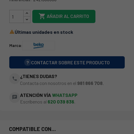
2421900300

AÑADIR AL CARRITO
Últimas unidades en stock

Marca:
?
CONTACTAR SOBRE ESTE PRODUCTO
¿TIENES DUDAS?
phone
Contacta con nosotros en el
981 866 708
.
ATENCIÓN VÍA
WHATSAPP
chat
Escríbenos al
620 039 836
.
COMPATIBLE CON...