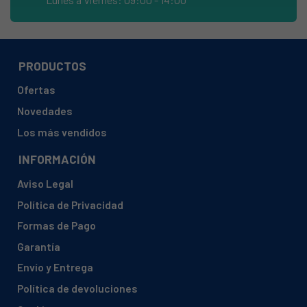
ARCELIK, DNM_WM7PRO
ARCELIK, DNM11KG14DB13-TURB1XE621411 B1
ARCELIK, DNM9KGB13BESTL12-TURB1XL12B13B
PRODUCTOS
ARCELIK, DNMB1310KGYTC-TURB1E621010B13G
Ofertas
ARCELIK, DNMB13M12DC-MAL B1 XM12 B13BES
Novedades
ARCELIK, DWD 317
Los más vendidos
ARCELIK, DWD 85400S INV TRADING BRANDS
INFORMACIÓN
ARCELIK, EWF 8123 A
Aviso Legal
ARCELIK, EWF 9141 IA
Política de Privacidad
ARCELIK, FW1416B818
Formas de Pago
ARCELIK, T8100R TRADING BRANDS
Garantía
ARCELIK, T9120D
Envío y Entrega
ARCELIK, WDR854P14N1W
Política de devoluciones
ARCELIK, WFL80MCIT PHILIPS