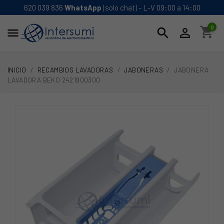
620 039 836
WhatsApp
(solo chat) - L-V 09:00 a 14:00
0
shopping_cart
search


INICIO
RECAMBIOS LAVADORAS
JABONERAS
JABONERA
LAVADORA BEKO 2421900300