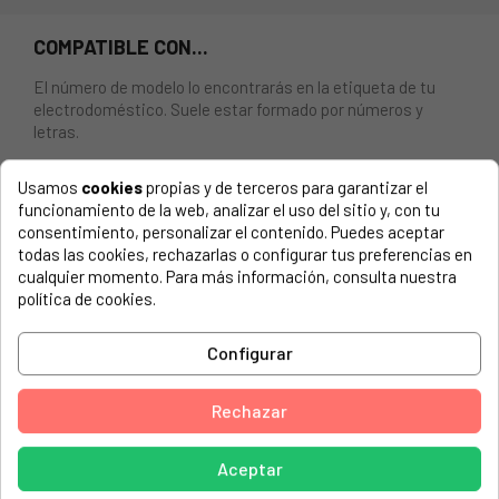
COMPATIBLE CON...
El número de modelo lo encontrarás en la etiqueta de tu
electrodoméstico. Suele estar formado por números y
letras.
Usamos
cookies
propias y de terceros para garantizar el
funcionamiento de la web, analizar el uso del sitio y, con tu
consentimiento, personalizar el contenido. Puedes aceptar
INTERRUPTOR INDESIT, SMEG, ROLD E0.005, 4
todas las cookies, rechazarlas o configurar tus preferencias en
CONTACTOS
cualquier momento. Para más información, consulta nuestra
política de cookies.
2I MARCHI, 1005
2I MARCHI, 1005OLD
Configurar
2I MARCHI, 1005T
Rechazar
2I MARCHI, 1005TOLD
2I MARCHI, LM400PT
Aceptar
2I MARCHI, LM400PTOLD