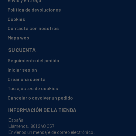
Envío y Entrega
ARISTON, #WN1298 WN 1298
Política de devoluciones
ARISTON, #WN404 WN 404
Cookies
ARISTON, #WN421 WN 421
Contacta con nosotros
ARISTON, #WN461 WN 461
Mapa web
ARISTON, #WN462 WN 462
SU CUENTA
ARISTON, #WN481 WN 481
Seguimiento del pedido
ARISTON, #WN600 WN 600
Iniciar sesión
ARISTON, #WN610 WN 610
Crear una cuenta
ARISTON, #WN657 WN 657
Tus ajustes de cookies
ARISTON, #WN667 WN 667
Cancelar o devolver un pedido
ARISTON, #WN800 WN 800
INFORMACIÓN DE LA TIENDA
ARISTON, #WN815 WN 815
España
ARISTON, #WN845 WN 845
Llámenos:
881 240 057
Envíenos un mensaje de correo electrónico:
ARISTON, #WN860 WN 860