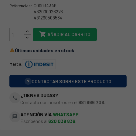
C00034349
Referencias:
482000026276
481290508534
69IT065

AÑADIR AL CARRITO
Últimas unidades en stock

Marca:
?
CONTACTAR SOBRE ESTE PRODUCTO
¿TIENES DUDAS?
phone
Contacta con nosotros en el
981 866 708
.
ATENCIÓN VÍA
WHATSAPP
chat
Escríbenos al
620 039 836
.