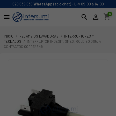
620 039 836
WhatsApp
(solo chat) - L-V 09:00 a 14:00
0
shopping_cart
search


INICIO
RECAMBIOS LAVADORAS
INTERRUPTORES Y
TECLADOS
INTERRUPTOR INDESIT, SMEG, ROLD E0.005, 4
CONTACTOS C00034349