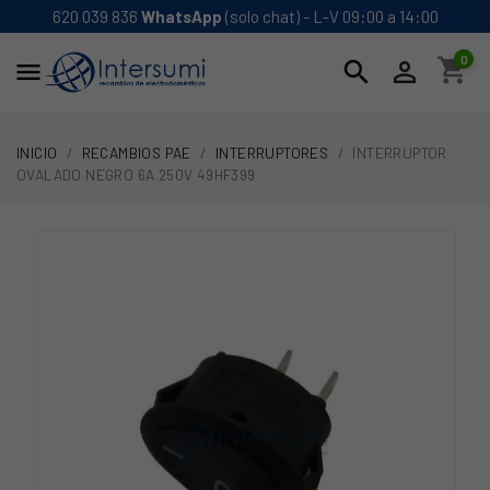
620 039 836
WhatsApp
(solo chat) - L-V 09:00 a 14:00
0
shopping_cart
search


INICIO
RECAMBIOS PAE
INTERRUPTORES
INTERRUPTOR
OVALADO NEGRO 6A 250V 49HF399