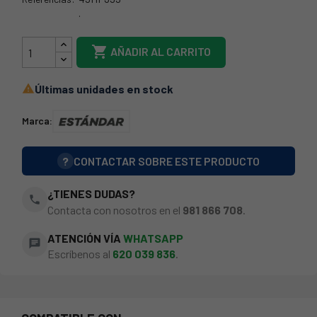
.
49HF399

AÑADIR AL CARRITO
Últimas unidades en stock

Marca:
?
CONTACTAR SOBRE ESTE PRODUCTO
¿TIENES DUDAS?
phone
Contacta con nosotros en el
981 866 708
.
ATENCIÓN VÍA
WHATSAPP
chat
Escríbenos al
620 039 836
.