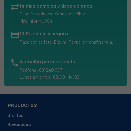
sync_alt
14 días cambios y devoluciones
Cambios y devoluciones sencillos.
Más información
credit_card
100% compra segura
Paga con tarjeta, Bizum, Paypal o transferencia.
phone
Atención personalizada
Teléfono: 881 240 057
Lunes a Viernes: 09:00 - 14:00
PRODUCTOS
Ofertas
Novedades