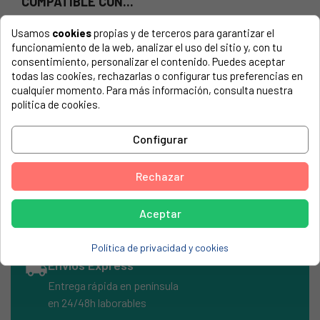
COMPATIBLE CON...
El número de modelo lo encontrarás en la etiqueta de tu
Usamos
cookies
propias y de terceros para garantizar el
electrodoméstico. Suele estar formado por números y
funcionamiento de la web, analizar el uso del sitio y, con tu
letras.
consentimiento, personalizar el contenido. Puedes aceptar
todas las cookies, rechazarlas o configurar tus preferencias en
cualquier momento. Para más información, consulta nuestra
política de cookies.
Interruptor ovalado negro 6A 250V
Configurar
2 faston 4.8mm
Medidas: 20.4x13.6mm
Rechazar
Aceptar
Política de privacidad y cookies
local_shipping
Envíos Express
Entrega rápida en península
en 24/48h laborables