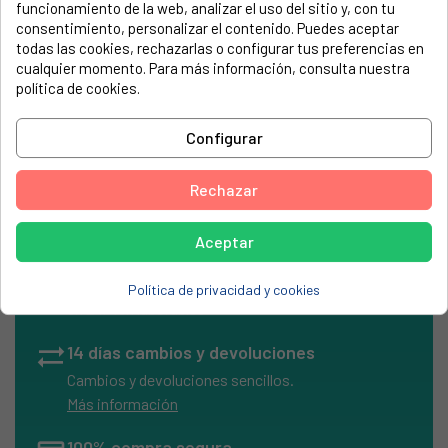
funcionamiento de la web, analizar el uso del sitio y, con tu
electrodoméstico. Suele estar formado por números y
consentimiento, personalizar el contenido. Puedes aceptar
letras.
todas las cookies, rechazarlas o configurar tus preferencias en
cualquier momento. Para más información, consulta nuestra
política de cookies.
Kit Micro interruptor crouzet
Configurar
Rechazar
Aceptar
local_shipping
Envíos Express
Entrega rápida en península
Política de privacidad y cookies
en 24/48h laborables
sync_alt
14 días cambios y devoluciones
Cambios y devoluciones sencillos.
Más información
100% compra segura