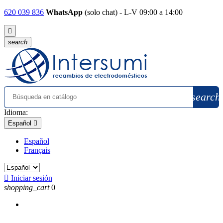
620 039 836
WhatsApp
(solo chat) - L-V 09:00 a 14:00

search
search
Idioma:
Español

Español
Français

Iniciar sesión
shopping_cart
0
menu
Menú
close
Cerrar