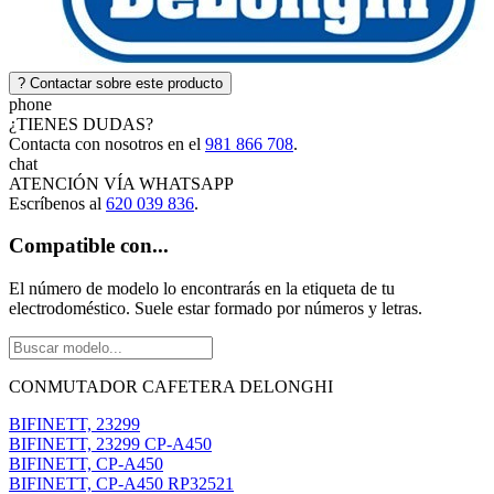
?
Contactar sobre este producto
phone
¿TIENES DUDAS?
Contacta con nosotros en el
981 866 708
.
chat
ATENCIÓN VÍA
WHATSAPP
Escríbenos al
620 039 836
.
Compatible con...
El número de modelo lo encontrarás en la etiqueta de tu
electrodoméstico. Suele estar formado por números y letras.
CONMUTADOR CAFETERA DELONGHI
BIFINETT, 23299
BIFINETT, 23299 CP-A450
BIFINETT, CP-A450
BIFINETT, CP-A450 RP32521