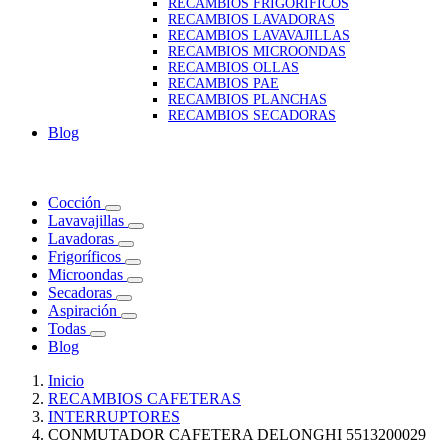
RECAMBIOS FRIGORIFICOS
RECAMBIOS LAVADORAS
RECAMBIOS LAVAVAJILLAS
RECAMBIOS MICROONDAS
RECAMBIOS OLLAS
RECAMBIOS PAE
RECAMBIOS PLANCHAS
RECAMBIOS SECADORAS
Blog
menu
Menú
close
Cerrar
Cocción
Lavavajillas
Lavadoras
Frigoríficos
Microondas
Secadoras
Aspiración
Todas
Blog
Inicio
RECAMBIOS CAFETERAS
INTERRUPTORES
CONMUTADOR CAFETERA DELONGHI 5513200029