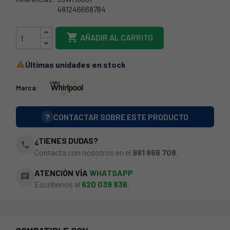
481246668784
481246668785

AÑADIR AL CARRITO
Últimas unidades en stock

Marca:
?
CONTACTAR SOBRE ESTE PRODUCTO
¿TIENES DUDAS?
phone
Contacta con nosotros en el
981 866 708
.
ATENCIÓN VÍA
WHATSAPP
chat
Escríbenos al
620 039 836
.