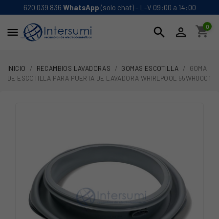
620 039 836
WhatsApp
(solo chat) - L-V 09:00 a 14:00
0
shopping_cart
search


INICIO
RECAMBIOS LAVADORAS
GOMAS ESCOTILLA
GOMA
DE ESCOTILLA PARA PUERTA DE LAVADORA WHIRLPOOL 55WH0001