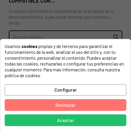
COMPATIBLE CON...
El número de modelo lo encontrarás en la etiqueta de tu
electrodoméstico. Suele estar formado por números y
letras.
Usamos
cookies
propias y de terceros para garantizar el
GOMA DE ESCOTILLA PARA PUERTA DE LAVADORA
funcionamiento de la web, analizar el uso del sitio y, con tu
WHIRLPOOL 481246668785, 481246668784, C00313179,
consentimiento, personalizar el contenido. Puedes aceptar
C00311191
todas las cookies, rechazarlas o configurar tus preferencias en
cualquier momento. Para más información, consulta nuestra
AMANA, 730 BQ 858073097010
política de cookies.
AMANA, 730 BQ 858073097011
Configurar
AMANA, 730 WT 858073097000
AMANA, 730 WT 858073097001
Rechazar
BAUKNECHT, AWN 599/DE
Aceptar
BAUKNECHT, WA 8510 858355016000
BAUKNECHT, WA 8510 858355016001