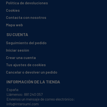
Política de devoluciones
BAUKNECHT, WAB 1000 B 858355312800
Cookies
BAUKNECHT, WAB 1000 B 858355312801
Contacta con nosotros
BAUKNECHT, WAB 1000 SW 858355003700
Mapa web
BAUKNECHT, WAB 1000 SW 858355003701
SU CUENTA
BAUKNECHT, WAB 1000 SW 858355003702
Seguimiento del pedido
BAUKNECHT, WAB 1000 SW-D
Iniciar sesión
BAUKNECHT, WAB 1000 SWD
Crear una cuenta
BAUKNECHT, WAB 1000-A.D
Tus ajustes de cookies
BAUKNECHT, WAB 1000-AD
Cancelar o devolver un pedido
BAUKNECHT, WAB 1000-AD 858355030701
INFORMACIÓN DE LA TIENDA
BAUKNECHT, WAB 1000-AD 858355030702
España
BAUKNECHT, WAB 1000-B
Llámenos:
881 240 057
Envíenos un mensaje de correo electrónico:
BAUKNECHT, WAB 1000-NL
info@intersumi.com
BAUKNECHT, WAB 1200