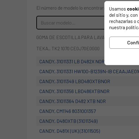
El número de modelo lo encontrarás en la etiqueta 
Usamos
cook
del sitio y, c
rechazarlas o 
nuestra polític
GOMA DE ESCOTILLA PARA LAVADORA HAIER 002
Conf
TEKA,, TK2 1070 CE0J70E0G00
CANDY, 31011331 LB D482X NOR
CANDY, 31011331 HW100-B1239N-IB CEAAJAE01
CANDY, 31011349 LBD480XTBNOR
CANDY, 31011356 LBD486XTBNOR
CANDY, 31011364 D482 XTB NOR
CANDY, CM1146 8031001357
CANDY, D480XTB (31011349)
CANDY, D481X (UK) (31011505)