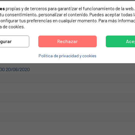
de tu electrodoméstico. Suele estar formado por números y letras.
ies
propias y de terceros para garantizar el funcionamiento de la web, 
on tu consentimiento, personalizar el contenido. Puedes aceptar todas 
configurar tus preferencias en cualquier momento. Para más informac
a de cookies.
0300590D, 49045766
igurar
Rechazar
Ace
Política de privacidad y cookies
00 20/06/2020