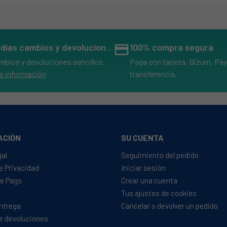
14 días cambios y devoluciones
credit_card
100% compra segura
mbios y devoluciones sencillos.
Paga con tarjeta, Bizum, Pay
s información
transferencia.
ACIÓN
SU CUENTA
gal
Seguimiento del pedido
de Privacidad
Iniciar sesión
e Pago
Crear una cuenta
Tus ajustes de cookies
Entrega
Cancelar o devolver un pedido
de devoluciones