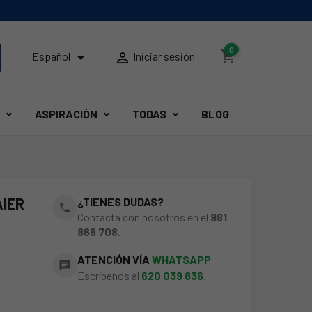
0
shopping_cart


Español
Iniciar sesión
ASPIRACIÓN
TODAS
BLOG
AIER
¿TIENES DUDAS?
phone
Contacta con nosotros en el
981
866 708
.
ATENCIÓN VÍA
WHATSAPP
chat
Escríbenos al
620 039 836
.