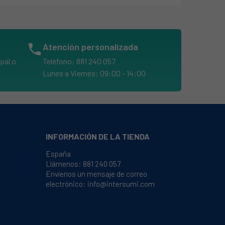
phone
Atención personalizada
pal o
Teléfono: 881 240 057
Lunes a Viernes: 09:00 - 14:00
INFORMACIÓN DE LA TIENDA
España
Llámenos:
881 240 057
Envíenos un mensaje de correo
electrónico:
info@intersumi.com