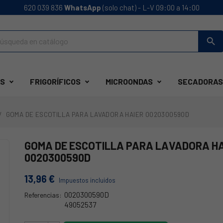
620 039 836
WhatsApp
(solo chat) - L-V 09:00 a 14:00
search
S
FRIGORÍFICOS
MICROONDAS
SECADORAS
GOMA DE ESCOTILLA PARA LAVADORA HAIER 0020300590D
GOMA DE ESCOTILLA PARA LAVADORA H
0020300590D
13,96 €
Impuestos incluidos
0020300590D
Referencias:
49052537
49045766