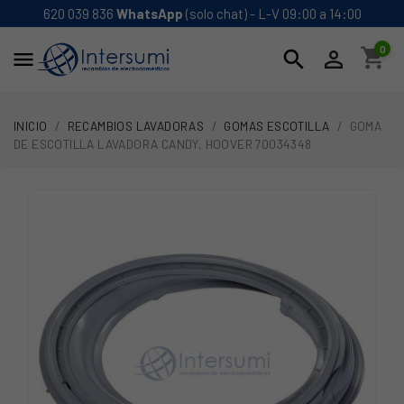
620 039 836
WhatsApp
(solo chat) - L-V 09:00 a 14:00
0
shopping_cart
search


INICIO
RECAMBIOS LAVADORAS
GOMAS ESCOTILLA
GOMA
DE ESCOTILLA LAVADORA CANDY, HOOVER 70034348