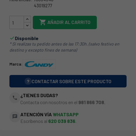
43019277
55CY0017

AÑADIR AL CARRITO
Disponible

* Si realizas tu pedido antes de las 17:30h. (salvo festivo en
destino y excepto fines de semana)
Marca:
?
CONTACTAR SOBRE ESTE PRODUCTO
¿TIENES DUDAS?
phone
Contacta con nosotros en el
981 866 708
.
ATENCIÓN VÍA
WHATSAPP
chat
Escríbenos al
620 039 836
.