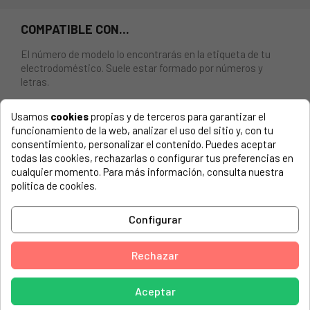
COMPATIBLE CON...
El número de modelo lo encontrarás en la etiqueta de tu
electrodoméstico. Suele estar formado por números y
letras.
Usamos
cookies
propias y de terceros para garantizar el
funcionamiento de la web, analizar el uso del sitio y, con tu
consentimiento, personalizar el contenido. Puedes aceptar
GOMA DE ESCOTILLA PARA LAVADORA CANDY, OTSEIN,
todas las cookies, rechazarlas o configurar tus preferencias en
HOOVER, TEKA, ETC.. 43019277
cualquier momento. Para más información, consulta nuestra
política de cookies.
AEG, 74950ALAVAMAT
AEG, 84950LAVAMAT
Configurar
AEG, 914002665
Rechazar
AEG, 914003030
AEG, 914525142
Aceptar
AEG, 914525143