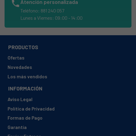
phone
Atención personalizada
AEG, L62605
Teléfono: 881 240 057
AEG, L62810
Lunes a Viernes: 09:00 - 14:00
AEG, L6472AFL
AEG, L64740VFL
AEG, L6479AFL
PRODUCTOS
AEG, L647EXFL
Ofertas
AEG, L64848L
Novedades
AEG, L64853
Los más vendidos
AEG, L64857
INFORMACIÓN
AEG, L64857L
Aviso Legal
AEG, L64859L
Política de Privacidad
AEG, L66617
Formas de Pago
AEG, L66855L
Garantía
AEG, L66857L