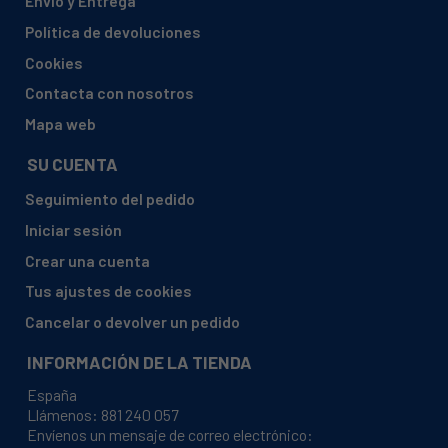
Envío y Entrega
AEG, L705500
Política de devoluciones
AEG, L70640
Cookies
AEG, L72559
Contacta con nosotros
AEG, L72650H
Mapa web
AEG, L72656
SU CUENTA
AEG, L72805
Seguimiento del pedido
AEG, L72850
Iniciar sesión
AEG, L72850A
Crear una cuenta
AEG, L72950A
Tus ajustes de cookies
AEG, L74550
Cancelar o devolver un pedido
AEG, L74650A3
INFORMACIÓN DE LA TIENDA
AEG, L74650H
España
AEG, L74650LE
Llámenos:
881 240 057
Envíenos un mensaje de correo electrónico:
AEG, L74652