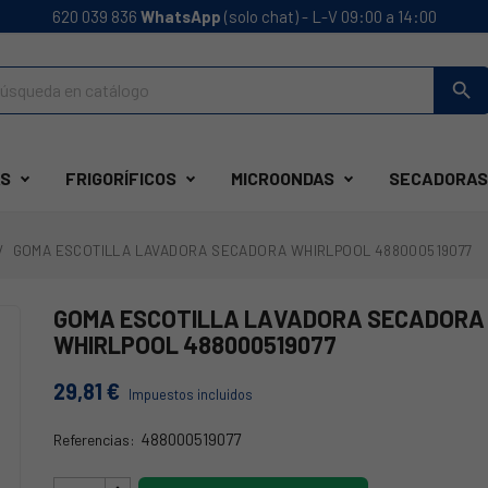
620 039 836
WhatsApp
(solo chat) - L-V 09:00 a 14:00
search
S
FRIGORÍFICOS
MICROONDAS
SECADORAS
GOMA ESCOTILLA LAVADORA SECADORA WHIRLPOOL 488000519077
GOMA ESCOTILLA LAVADORA SECADORA
WHIRLPOOL 488000519077
29,81 €
Impuestos incluidos
488000519077
Referencias:
C00519077