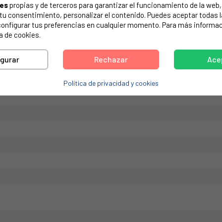
ies
propias y de terceros para garantizar el funcionamiento de la web, 
de tu electrodoméstico. Suele estar formado por números y letras.
on tu consentimiento, personalizar el contenido. Puedes aceptar todas 
configurar tus preferencias en cualquier momento. Para más informac
a de cookies.
igurar
Rechazar
Ace
DORA BAUKNECHT, WHIRLPOOL, ETC.
Política de privacidad y cookies