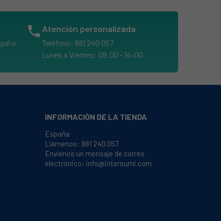
phone
Atención personalizada
pal o
Teléfono: 881 240 057
Lunes a Viernes: 09:00 - 14:00
INFORMACIÓN DE LA TIENDA
España
Llámenos:
881 240 057
Envíenos un mensaje de correo
electrónico:
info@intersumi.com