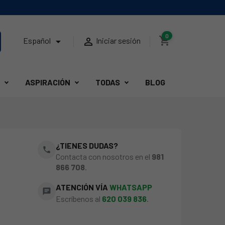
0
shopping_cart


Español
Iniciar sesión
ASPIRACIÓN
TODAS
BLOG
¿TIENES DUDAS?
phone
Contacta con nosotros en el
981
866 708
.
ATENCIÓN VÍA
WHATSAPP
chat
Escríbenos al
620 039 836
.