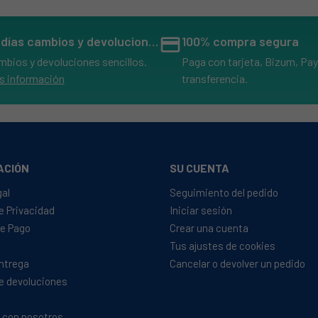
14 días cambios y devoluciones
credit_card
100% compra segura
mbios y devoluciones sencillos.
Paga con tarjeta, Bizum, Pay
s información
transferencia.
ACIÓN
SU CUENTA
gal
Seguimiento del pedido
de Privacidad
Iniciar sesión
e Pago
Crear una cuenta
Tus ajustes de cookies
Entrega
Cancelar o devolver un pedido
de devoluciones
4
 con nosotros