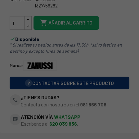
1327756282
1327756233

AÑADIR AL CARRITO
Disponible

* Si realizas tu pedido antes de las 17:30h. (salvo festivo en
destino y excepto fines de semana)
Marca:
?
CONTACTAR SOBRE ESTE PRODUCTO
¿TIENES DUDAS?
phone
Contacta con nosotros en el
981 866 708
.
ATENCIÓN VÍA
WHATSAPP
chat
Escríbenos al
620 039 836
.