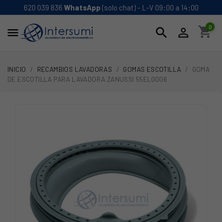
620 039 836
WhatsApp
(solo chat) - L-V 09:00 a 14:00
0
shopping_cart
search


INICIO
RECAMBIOS LAVADORAS
GOMAS ESCOTILLA
GOMA
DE ESCOTILLA PARA LAVADORA ZANUSSI 55EL0006