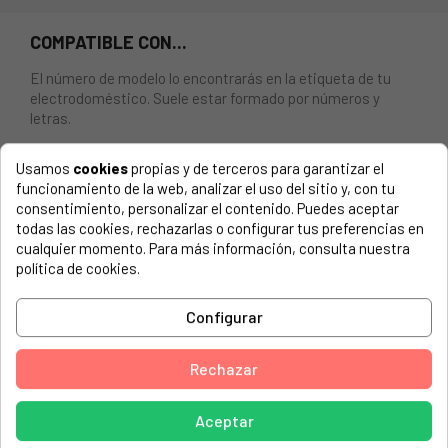
COMPATIBLE CON...
El número de modelo lo encontrarás en la etiqueta de tu
electrodoméstico. Suele estar formado por números y
letras.
Usamos
cookies
propias y de terceros para garantizar el
funcionamiento de la web, analizar el uso del sitio y, con tu
consentimiento, personalizar el contenido. Puedes aceptar
GOMA PUERTA DE ESCOTILLA PARA LAVADORA ZANUSSI
todas las cookies, rechazarlas o configurar tus preferencias en
1327756233, 1327756282
cualquier momento. Para más información, consulta nuestra
política de cookies.
AEG, 914912438/00 L61470FL
AEG, 914912438/01 L61470FL
Configurar
AEG, 914912438/02 L61470FL
Rechazar
AEG, 914912439/00 L61670FL
AEG, 914912439/01 L61670FL
Aceptar
AEG, 91491243901 L61670FL