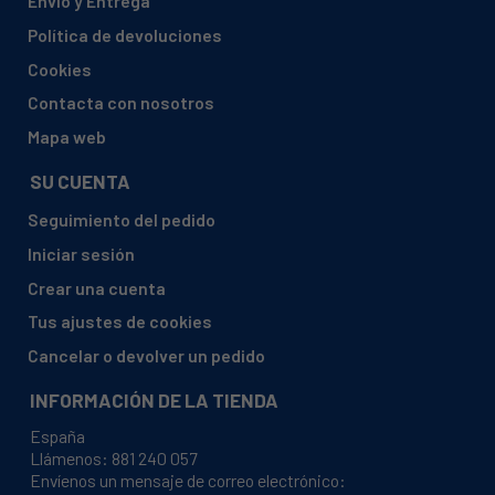
Envío y Entrega
AEG, L61473FL
Política de devoluciones
AEG, L61670 FL 914912439-00
Cookies
AEG, L61670 FL 914912439-01
Contacta con nosotros
AEG, L61670FL
Mapa web
AEG, L61EUR
SU CUENTA
AEG, LFA5I82RE
Seguimiento del pedido
ELECTROLUX, 914912201/00 RWF1062EOW
Iniciar sesión
ELECTROLUX, 914912201/01 RWF1062EOW
Crear una cuenta
ELECTROLUX, 914912201/02 RWF1062EOW
Tus ajustes de cookies
ELECTROLUX, 91491220100 RWF1062EOW
Cancelar o devolver un pedido
ELECTROLUX, 91491220101 RWF1062EOW
INFORMACIÓN DE LA TIENDA
ELECTROLUX, 91491220102 RWF1062EOW
España
ELECTROLUX, 914912202/00 FW32B6120
Llámenos:
881 240 057
Envíenos un mensaje de correo electrónico:
ELECTROLUX, 914912202/01 FW32B6120