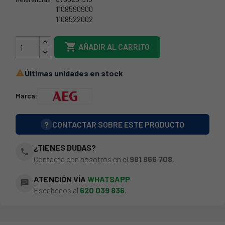
1108590900
1108522002
55AE0006

AÑADIR AL CARRITO
Últimas unidades en stock

Marca:
?
CONTACTAR SOBRE ESTE PRODUCTO
¿TIENES DUDAS?
phone
Contacta con nosotros en el
981 866 708
.
ATENCIÓN VÍA
WHATSAPP
chat
Escríbenos al
620 039 836
.