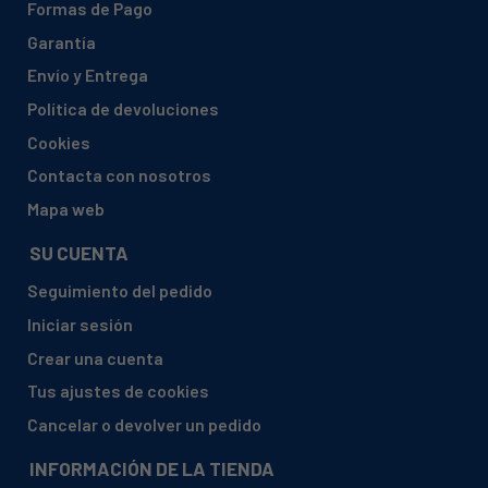
Formas de Pago
AEG, 91400206801 LAVAMAT 70633 W
Garantía
AEG, 91400207701 LAVAMAT 70330 W
Envío y Entrega
AEG, 91400208301 LAVAMAT 70330 W
Política de devoluciones
AEG, 91400208401 LAVAMAT 70610 W
Cookies
AEG, 91400208700 LAVAMAT TROPHY ELECTRONIC
Contacta con nosotros
AEG, 91400208701 LAVAMAT TROPHY ELECTRONIC
Mapa web
AEG, 914002090 02 LAV76630
SU CUENTA
AEG, 91400209002 LAVAMAT 76630
Seguimiento del pedido
AEG, 914002093 04 LAV74630
Iniciar sesión
AEG, 91400209304 LAVAMAT 74630
Crear una cuenta
AEG, 91400209900 LAVAMAT 74330 W
Tus ajustes de cookies
AEG, 91400209902 LAVAMAT 74330 W
Cancelar o devolver un pedido
AEG, 91400209903 LAVAMAT 74330 W
INFORMACIÓN DE LA TIENDA
AEG, 914002101 02 LAV71330-W