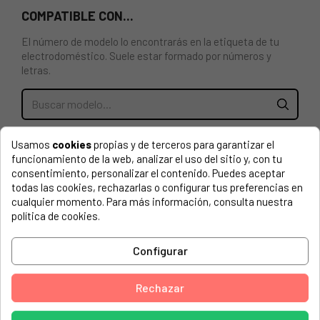
COMPATIBLE CON...
El número de modelo lo encontrarás en la etiqueta de tu
electrodoméstico. Suele estar formado por números y
letras.
GOMA ESCOTILLA LAVADORA AEG 3790201515, 1108590900.
Usamos
cookies
propias y de terceros para garantizar el
funcionamiento de la web, analizar el uso del sitio y, con tu
MATURA, 914002364 01 9020, 20023 MATURA
consentimiento, personalizar el contenido. Puedes aceptar
todas las cookies, rechazarlas o configurar tus preferencias en
MATURA, 914002365 01 9040, 20024 MATURA
cualquier momento. Para más información, consulta nuestra
política de cookies.
MATURA, 914002366 01 9010, 20022 MATURA
AEG, 47BDECA01A 10/11/2003
Configurar
AEG, 54840LAVAMAT
Rechazar
AEG, 64840LLAVAMAT
AEG, 914002023 02 LAV76730