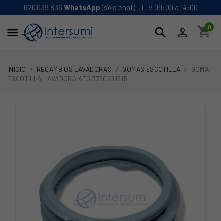
620 039 836
WhatsApp
(solo chat) - L-V 09:00 a 14:00
0
shopping_cart
search


INICIO
RECAMBIOS LAVADORAS
GOMAS ESCOTILLA
GOMA
ESCOTILLA LAVADORA AEG 3790201515