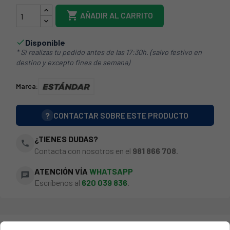

AÑADIR AL CARRITO
Disponible

* Si realizas tu pedido antes de las 17:30h. (salvo festivo en
destino y excepto fines de semana)
Marca:
?
CONTACTAR SOBRE ESTE PRODUCTO
¿TIENES DUDAS?
phone
Contacta con nosotros en el
981 866 708
.
ATENCIÓN VÍA
WHATSAPP
chat
Escríbenos al
620 039 836
.
COMPATIBLE CON...