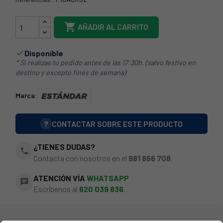
F-10A 6X32

AÑADIR AL CARRITO
Disponible

* Si realizas tu pedido antes de las 17:30h. (salvo festivo en
destino y excepto fines de semana)
Marca:
?
CONTACTAR SOBRE ESTE PRODUCTO
¿TIENES DUDAS?
phone
Contacta con nosotros en el
981 866 708
.
ATENCIÓN VÍA
WHATSAPP
chat
Escríbenos al
620 039 836
.