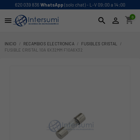
620 039 836
WhatsApp
(solo chat) - L-V 09:00 a 14:00
0
shopping_cart
search


INICIO
RECAMBIOS ELECTRONICA
FUSIBLES CRISTAL
FUSIBLE CRISTAL 10A 6X32MM F10A6X32