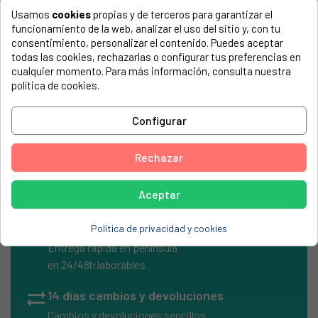
Usamos
cookies
propias y de terceros para garantizar el
COMPATIBLE CON...
funcionamiento de la web, analizar el uso del sitio y, con tu
El número de modelo lo encontrarás en la etiqueta de tu
consentimiento, personalizar el contenido. Puedes aceptar
electrodoméstico. Suele estar formado por números y
todas las cookies, rechazarlas o configurar tus preferencias en
letras.
cualquier momento. Para más información, consulta nuestra
política de cookies.
Configurar
Fusible cristal 10A 6x32mm
Rechazar
Aceptar
local_shipping
Envíos Express
Política de privacidad y cookies
Entrega rápida en península
en 24/48h laborables
sync_alt
14 días cambios y devoluciones
Cambios y devoluciones sencillos.