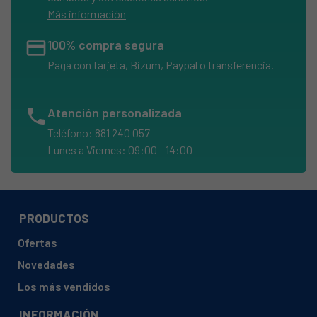
Más información
credit_card
100% compra segura
Paga con tarjeta, Bizum, Paypal o transferencia.
phone
Atención personalizada
Teléfono: 881 240 057
Lunes a Viernes: 09:00 - 14:00
PRODUCTOS
Ofertas
Novedades
Los más vendidos
INFORMACIÓN