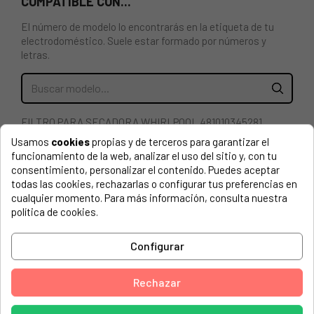
COMPATIBLE CON...
El número de modelo lo encontrarás en la etiqueta de tu
electrodoméstico. Suele estar formado por números y
letras.
FILTRO PARA SECADORA WHIRLPOOL 481010345281,
C00312162
Usamos
cookies
propias y de terceros para garantizar el
funcionamiento de la web, analizar el uso del sitio y, con tu
852130615050 HMMR 10440 MAYTAG
consentimiento, personalizar el contenido. Puedes aceptar
todas las cookies, rechazarlas o configurar tus preferencias en
V-ZUG, 856076716020 ADORINA TS WP, 935
cualquier momento. Para más información, consulta nuestra
política de cookies.
V-ZUG, 856076716030 ADORINA TS WP, 935
7000 SERVICE, 856011816050 TRPC 8S7000
Configurar
7000 SERVICE, 857500716020 TRE 7S7000
Rechazar
BAUKNECHT, 856010003020 TK UNIQ 83A GBW
BAUKNECHT, 856010003020 TK UNIQ 83A GBW