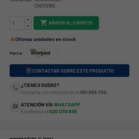
C00312162
481010716911

AÑADIR AL CARRITO
Últimas unidades en stock

Marca:
?
CONTACTAR SOBRE ESTE PRODUCTO
¿TIENES DUDAS?
phone
Contacta con nosotros en el
981 866 708
.
ATENCIÓN VÍA
WHATSAPP
chat
Escríbenos al
620 039 836
.