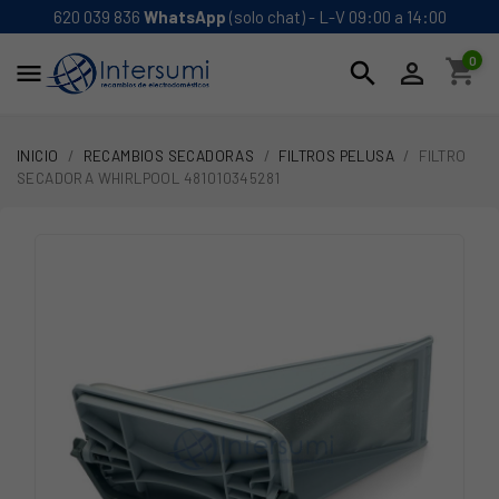
620 039 836
WhatsApp
(solo chat) - L-V 09:00 a 14:00
0
shopping_cart
search


INICIO
RECAMBIOS SECADORAS
FILTROS PELUSA
FILTRO
SECADORA WHIRLPOOL 481010345281