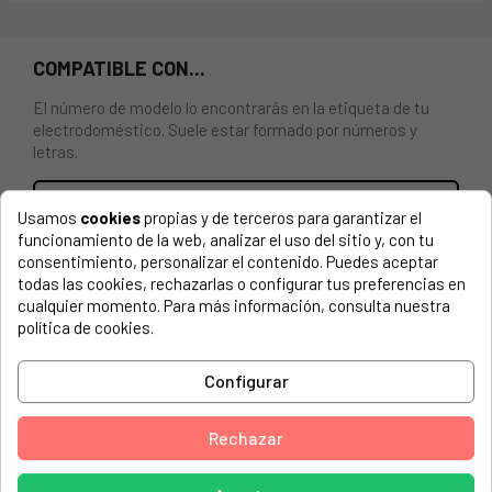
COMPATIBLE CON...
El número de modelo lo encontrarás en la etiqueta de tu
electrodoméstico. Suele estar formado por números y
letras.
Usamos
cookies
propias y de terceros para garantizar el
funcionamiento de la web, analizar el uso del sitio y, con tu
FILTRO SECADORA FAGOR, EDESA, ASPES. ACLARACIÓN:
consentimiento, personalizar el contenido. Puedes aceptar
Para el modelo ASPES SA151 936020065 aparece además
todas las cookies, rechazarlas o configurar tus preferencias en
otro filtro, SBM000454. No depende del año de fabricación
cualquier momento. Para más información, consulta nuestra
de la secadora sino de la forma del propio filtro.
política de cookies.
ASPES, SA-115 936020047
Configurar
ASPES, SA-125 936020056
Rechazar
ASPES, SA-151 936020065
ASPES, SA-251 936020074