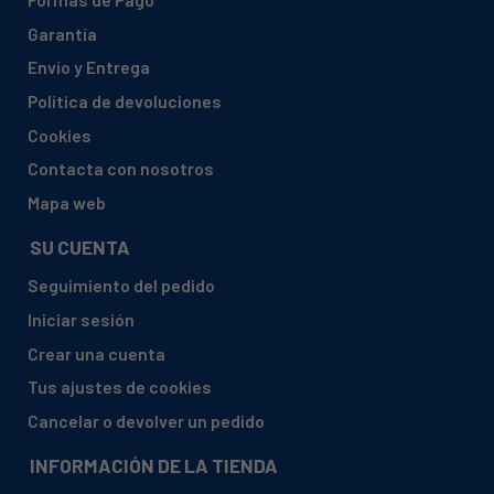
BAUKNECHT, DUM1119350 37652
Garantía
BAUKNECHT, DUM1119351 37653E
Envío y Entrega
BAUKNECHT, DUM1119353 37655
Política de devoluciones
BAUKNECHT, DUM1119354 37656
Cookies
BAUKNECHT, DUM1119355 37657
Contacta con nosotros
BAUKNECHT, DUM1119356 37658
Mapa web
BAUKNECHT, DUM1119357 37660
SU CUENTA
BAUKNECHT, DUM1119359 37670
Seguimiento del pedido
BAUKNECHT, DUM1119363 37740
Iniciar sesión
BAUKNECHT, DUM1119365 37743
Crear una cuenta
BAUKNECHT, DUM1119366 37745E
Tus ajustes de cookies
BAUKNECHT, DUM1119373 37752
Cancelar o devolver un pedido
BAUKNECHT, DUM1119374 37753E
INFORMACIÓN DE LA TIENDA
BAUKNECHT, DUM1119384 37770