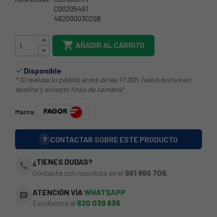
C00205461
482000030298
64FA0500

AÑADIR AL CARRITO
Disponible

* Si realizas tu pedido antes de las 17:30h. (salvo festivo en
destino y excepto fines de semana)
Marca:
?
CONTACTAR SOBRE ESTE PRODUCTO
¿TIENES DUDAS?
phone
Contacta con nosotros en el
981 866 708
.
ATENCIÓN VÍA
WHATSAPP
chat
Escríbenos al
620 039 836
.