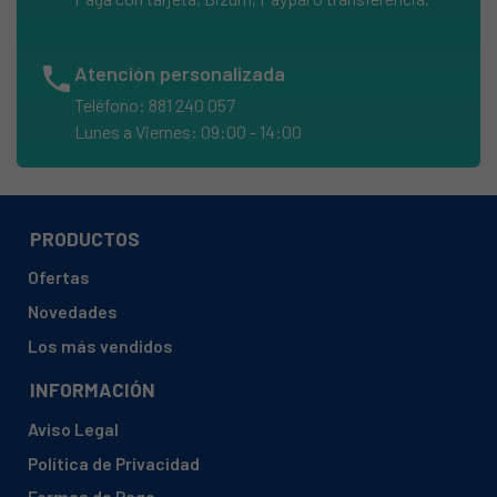
BAUKNECHT, AQ358160000 37750
BAUKNECHT, AQ358170000 37751
phone
Atención personalizada
BAUKNECHT, DUM1119337 37635
Teléfono: 881 240 057
BAUKNECHT, DUM1119338 37636E
Lunes a Viernes: 09:00 - 14:00
BAUKNECHT, DUM1119339 37640
BAUKNECHT, DUM1119340 37641
BAUKNECHT, DUM1119341 37642
PRODUCTOS
BAUKNECHT, DUM1119342 37643
Ofertas
BAUKNECHT, DUM1119343 37644
Novedades
BAUKNECHT, DUM1119344 37645E
Los más vendidos
BAUKNECHT, DUM1119345 37646E
INFORMACIÓN
BAUKNECHT, DUM1119347 37649
Aviso Legal
BAUKNECHT, DUM1119348 37650
Política de Privacidad
BAUKNECHT, DUM1119349 37651
Formas de Pago