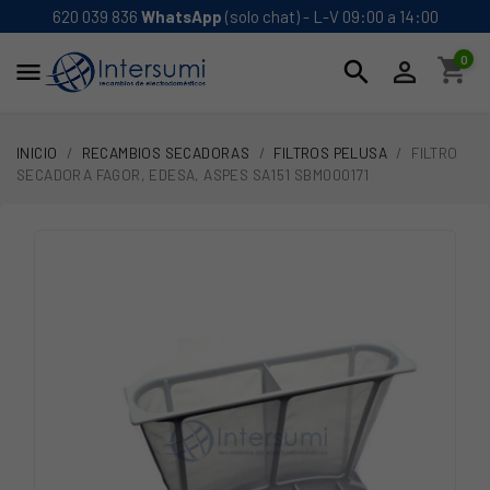
620 039 836
WhatsApp
(solo chat) - L-V 09:00 a 14:00
0
shopping_cart
search


INICIO
RECAMBIOS SECADORAS
FILTROS PELUSA
FILTRO
SECADORA FAGOR, EDESA, ASPES SA151 SBM000171