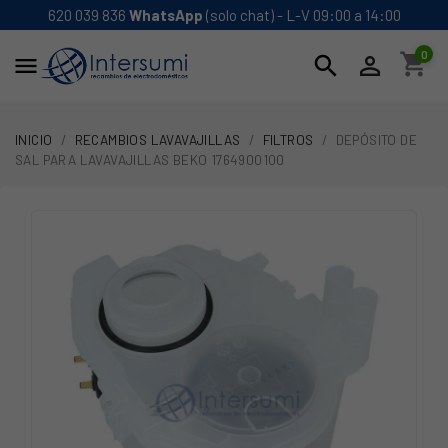
620 039 836
WhatsApp
(solo chat) - L-V 09:00 a 14:00
0
shopping_cart
search


INICIO
RECAMBIOS LAVAVAJILLAS
FILTROS
DEPÓSITO DE
SAL PARA LAVAVAJILLAS BEKO 1764900100