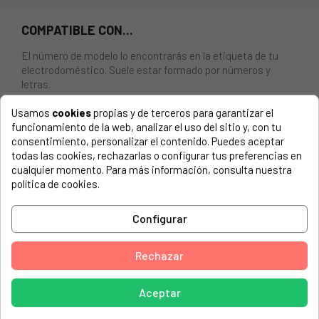
COMPATIBLE CON...
El número de modelo lo encontrarás en la etiqueta de tu
electrodoméstico. Suele estar formado por números y
letras.
Usamos
cookies
propias y de terceros para garantizar el
funcionamiento de la web, analizar el uso del sitio y, con tu
consentimiento, personalizar el contenido. Puedes aceptar
DEPÓSITO DE SAL PARA LAVAVAJILLAS BEKO, 1764900100
todas las cookies, rechazarlas o configurar tus preferencias en
cualquier momento. Para más información, consulta nuestra
AHMA, 7629384142 GS 2300 AHMA SCANDINAVIA
política de cookies.
EXP.DW(91726)
Configurar
AHMA, 7653284142 GS 5300 AHMA NORDIC EXP DW
(91852)
Rechazar
AHMA, GS 2300 AHMA SCANDINAVIA EXP.DW(91726)
AHMA, GS 5300 AHMA NORDIC EXP DW (91852)
Aceptar
ALTUS, 7600613277 AL 412 N ALTUS