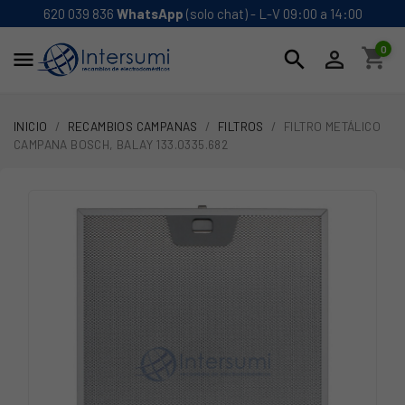
620 039 836
WhatsApp
(solo chat) - L-V 09:00 a 14:00
0
shopping_cart
search


INICIO
RECAMBIOS CAMPANAS
FILTROS
FILTRO METÁLICO
CAMPANA BOSCH, BALAY 133.0335.682