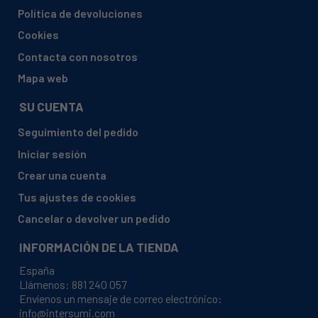
NEFF, D16EB12B0/01
Política de devoluciones
NEFF, D16EB12B0/02
Cookies
NEFF, D16EB12N0
Contacta con nosotros
NEFF, D16EB12N0/01
Mapa web
NEFF, D16EB12N0/02
SU CUENTA
NEFF, D16EB12W0
Seguimiento del pedido
NEFF, D16EB12W0/01
Iniciar sesión
NEFF, D16EB12W0/02
Crear una cuenta
NEFF, D61LAC1N0B/01
Tus ajustes de cookies
NEFF, D61LAC1N0B/02
Cancelar o devolver un pedido
PITSOS, 2MBB612/01
INFORMACIÓN DE LA TIENDA
PITSOS, 2MBB612/02
España
PITSOS, 2MBB614/01
Llámenos:
881 240 057
Envíenos un mensaje de correo electrónico:
PITSOS, 2MBB614/02
info@intersumi.com