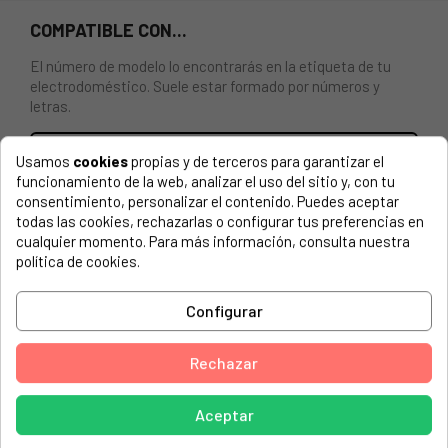
COMPATIBLE CON...
El número de modelo lo encontrarás en la etiqueta de tu
electrodoméstico. Suele estar formado por números y
letras.
Usamos
cookies
propias y de terceros para garantizar el
funcionamiento de la web, analizar el uso del sitio y, con tu
FILTRO METÁLICO PARA CAMPANA BOSCH, BALAY.
consentimiento, personalizar el contenido. Puedes aceptar
Medidas 350 X 280 X 8 milímetros.
todas las cookies, rechazarlas o configurar tus preferencias en
cualquier momento. Para más información, consulta nuestra
política de cookies.
BALAY, 3BH262MX/01
BALAY, 3BH262MX/02
Configurar
BALAY, 3BH262MXX/01
BALAY, 3BH263MB/01
Rechazar
BALAY, 3BH263MB/02
Aceptar
BALAY, 3BH263MN/01