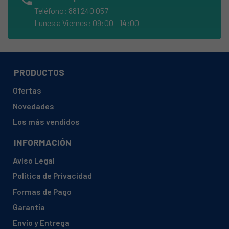
BOSCH, DUL63CC20/01
Teléfono: 881 240 057
Lunes a Viernes: 09:00 - 14:00
BOSCH, DUL63CC20/02
BOSCH, DUL63CC20B/01
BOSCH, DUL63CC40/01
PRODUCTOS
BOSCH, DUL63CC40/02
BOSCH, DUL63CC50
Ofertas
BOSCH, DUL63CC50/01
Novedades
BOSCH, DUL63CC50/02
Los más vendidos
BOSCH, DUL63CC50B/01
INFORMACIÓN
BOSCH, DUL63CC50B/02
Aviso Legal
BOSCH, DUL63CC55/01
Política de Privacidad
BOSCH, DUL63CC55/02
Formas de Pago
BOSCH, DUL63CC60B/01
Garantía
JUNKERS, DEB1612NMK(00)
Envío y Entrega