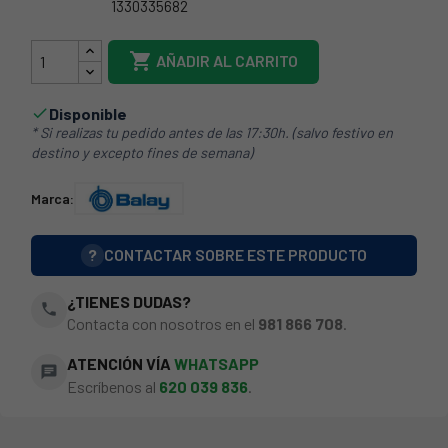
1330335682
12005749

AÑADIR AL CARRITO
Disponible

* Si realizas tu pedido antes de las 17:30h. (salvo festivo en
destino y excepto fines de semana)
Marca:
?
CONTACTAR SOBRE ESTE PRODUCTO
¿TIENES DUDAS?
phone
Contacta con nosotros en el
981 866 708
.
ATENCIÓN VÍA
WHATSAPP
chat
Escríbenos al
620 039 836
.