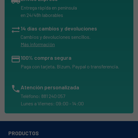
local_shipping
Falmec, INTEGRATA60MURAL1
Entrega rápida en península
Falmec, INTEGRATA90MURAL
en 24/48h laborables
Falmec, RONDOFR1410
sync_alt
14 días cambios y devoluciones
Falmec, RONDOFR1420
Cambios y devoluciones sencillos.
Falmec, RONDOFR1610
Más información
Falmec, RONDOFR1620
credit_card
100% compra segura
Falmec, RIALTO1230
Paga con tarjeta, Bizum, Paypal o transferencia.
Falmec, 6430022820685
Falmec, CASN60E2P1149CN
phone
Atención personalizada
Falmec, CASN90E0P11480
Teléfono: 881 240 057
Falmec, K46511V190PE
Lunes a Viernes: 09:00 - 14:00
Falmec, CTGN9000316T441
Falmec, XCAS19EK1A0X
Falmec, CICN90E1P2ZZZ3461F
PRODUCTOS