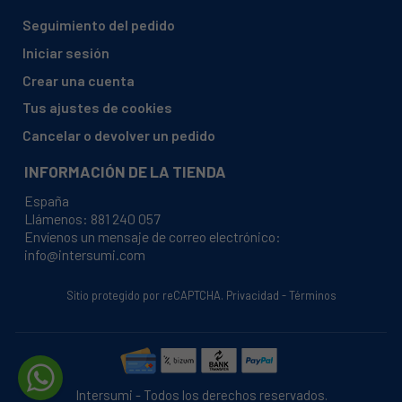
Falmec, MEMORYSMALLBERL85C0201 MKE647009
Seguimiento del pedido
Falmec, CION9000712F441F
Iniciar sesión
Falmec, CMIN6000FRAS461F
Crear una cuenta
Falmec, ASTRAIS90STAINLESSSTEEL ASTRAISOLA
Tus ajustes de cookies
Falmec, CERTOSASOFT120C0001WITHOUT
Cancelar o devolver un pedido
XL0BECEXCA7S
Falmec, DORACORNER105LFDORAC0141
INFORMACIÓN DE LA TIENDA
DORAANGOLO
España
Falmec, DISPLAY90EPSTEEL
Llámenos:
881 240 057
Envíenos un mensaje de correo electrónico:
Falmec, MANTELLO120
info@intersumi.com
Falmec, MIMOSAARRIM90C0001
Sitio protegido por reCAPTCHA.
Privacidad
-
Términos
Falmec, WITHOUTFRAMESSTROLLATOFINIS
Falmec, STILEPREDPIASTR90CENTR MCAB90EC1CL0
Falmec, RONDO90CI RONDO90CIRUST3LTC0001
Falmec, TANDEMCORNER103SSBODY
Intersumi - Todos los derechos reservados.