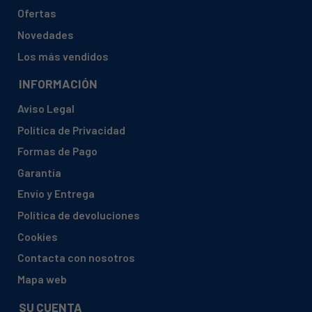
Falmec, ALTAIRIS60EPSTAINLESSST
Ofertas
Falmec, CAPPAFUTURAC0190
Novedades
Falmec, MIMOSAMADELEINE90 21103745
Los más vendidos
Falmec, MIMOSAGISELLA90C0001
INFORMACIÓN
Falmec, TOULIPIERUNPAINTEDIVORYFINI
Aviso Legal
Falmec, CBAA0301628B460F
Política de Privacidad
Falmec, FUTURA0490LFFUTH4
Formas de Pago
Falmec, FUTURA0490LFFUTH4
Garantía
Falmec, C0062MALEOAKFRANCESCA
Envío y Entrega
Falmec, CAPPATWISTEREIONIS45
Política de devoluciones
Falmec, GIOIOSA90C0001WITHOUTFRAM GIOIOSA90
Cookies
Falmec, IRIS90C0001WITHOUTFRAMES 15083
Contacta con nosotros
Falmec, LAGUNA90
Mapa web
Falmec, LUNA90
SU CUENTA