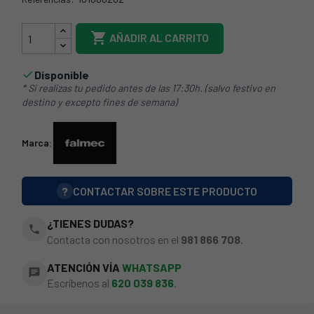
101079900

AÑADIR AL CARRITO
Disponible

* Si realizas tu pedido antes de las 17:30h. (salvo festivo en
destino y excepto fines de semana)
Marca:
?
CONTACTAR SOBRE ESTE PRODUCTO
¿TIENES DUDAS?
phone
Contacta con nosotros en el
981 866 708
.
ATENCIÓN VÍA
WHATSAPP
chat
Escríbenos al
620 039 836
.