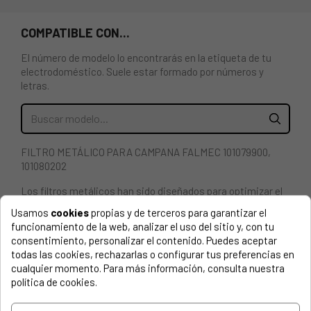
COMPATIBLE CON...
El número de modelo lo encontrarás en la etiqueta de tu
electrodoméstico. Suele estar formado por números y
letras.
FILTRO METÁLICO PARA CAMPANA FALMEC 101079900,
101080202
Los filtros metálicos han sido diseñados para optimizar el
rendimiento y retener la grasa resultante de la cocción.
Usamos
cookies
propias y de terceros para garantizar el
funcionamiento de la web, analizar el uso del sitio y, con tu
Los filtros se pueden lavar en el lavavajillas.
consentimiento, personalizar el contenido. Puedes aceptar
todas las cookies, rechazarlas o configurar tus preferencias en
Medidas: 235x245 mm
cualquier momento. Para más información, consulta nuestra
Filtro de grasa metálico
política de cookies.
5 mallas de filtro de aluminio