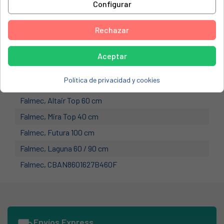
Configurar
Extraíble y apto para lavavajillas.
Rechazar
Accesorio compatible solo con campanas Falmec:
Falmec, Cielo 120 cm
Aceptar
Falmec, Altair 60 / 90 cm
Política de privacidad y cookies
Falmec, Concorde 60 / 90 / 120 cm
Falmec, Altair Top 60 cm
Falmec, Mira Top 40 cm
Falmec, Futura 100 cm
Falmec, Laguna 60 / 90 cm
Falmec, CBAN8601627B460F
Falmec, 113793 CONCORD1430
Falmec, INTEGRATA120MURAL
Falmec, INTEGRATA60MURAL
Envíos Express