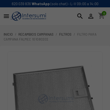
620 039 836
WhatsApp
(solo chat) - L-V 09:00 a 14:00
0
shopping_cart
search


INICIO
RECAMBIOS CAMPANAS
FILTROS
FILTRO PARA
CAMPANA FALMEC 101080202