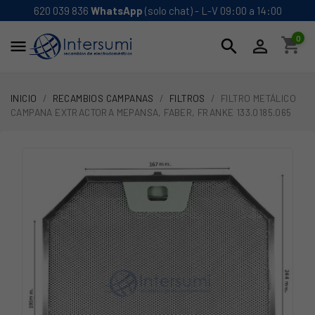
620 039 836
WhatsApp
(solo chat) - L-V 09:00 a 14:00
0
shopping_cart
search


INICIO
RECAMBIOS CAMPANAS
FILTROS
FILTRO METÁLICO
CAMPANA EXTRACTORA MEPANSA, FABER, FRANKE 133.0185.065