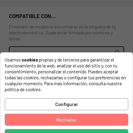
COMPATIBLE CON...
El número de modelo lo encontrarás en la etiqueta de tu
electrodoméstico. Suele estar formado por números y
letras.
Usamos
cookies
propias y de terceros para garantizar el
funcionamiento de la web, analizar el uso del sitio y, con tu
FILTRO METÁLICO CAMPANA EXTRACTORA MEPANSA,
consentimiento, personalizar el contenido. Puedes aceptar
FABER, FRANKE
todas las cookies, rechazarlas o configurar tus preferencias en
FABER, 110.0156.633 CYLINDRA GLOSS EG8 W A37
cualquier momento. Para más información, consulta nuestra
ELNFABER, 110.0156.693
política de cookies.
AIRLUX, AHI380IX
Configurar
ALNO, AE 37 E
Rechazar
ALNO, AE 37 E (94249190000)
ALNO, AEI 451 E