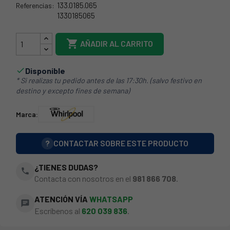
133.0185.065
Referencias:
1330185065
133.0185.065

AÑADIR AL CARRITO
Disponible

* Si realizas tu pedido antes de las 17:30h. (salvo festivo en
destino y excepto fines de semana)
Marca:
?
CONTACTAR SOBRE ESTE PRODUCTO
¿TIENES DUDAS?
phone
Contacta con nosotros en el
981 866 708
.
ATENCIÓN VÍA
WHATSAPP
chat
Escríbenos al
620 039 836
.