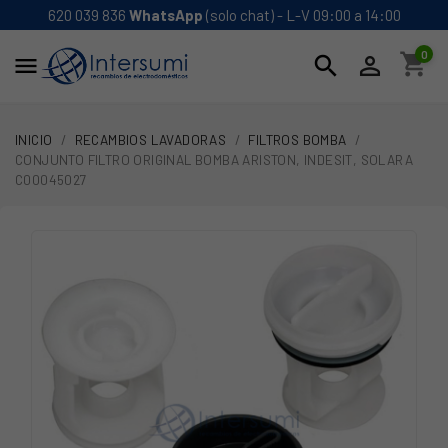
620 039 836
WhatsApp
(solo chat) - L-V 09:00 a 14:00
0
shopping_cart
search


INICIO
RECAMBIOS LAVADORAS
FILTROS BOMBA
CONJUNTO FILTRO ORIGINAL BOMBA ARISTON, INDESIT, SOLARA
C00045027