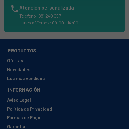
ARISTON, A1435 80235740101
phone
Atención personalizada
ARISTON, A1435 80235740130
Teléfono: 881 240 057
ARISTON, A1435 S 80235750100
Lunes a Viernes: 09:00 - 14:00
ARISTON, A1435 S 80235750101
ARISTON, A1435 S 80235750130
ARISTON, A1535 80280690000
PRODUCTOS
ARISTON, A1535 80280690030
Ofertas
ARISTON, A1635 80270510000
Novedades
ARISTON, A1635 80270510030
Los más vendidos
ARISTON, AA 1000 B (FR) 869990257000
INFORMACIÓN
ARISTON, AA 1000 B 80257000001
Aviso Legal
ARISTON, AAB 1300 (FR) 869990282740
Política de Privacidad
ARISTON, AAB 1300 80282740000
Formas de Pago
ARISTON, AAB 1300 80282740030
Garantía