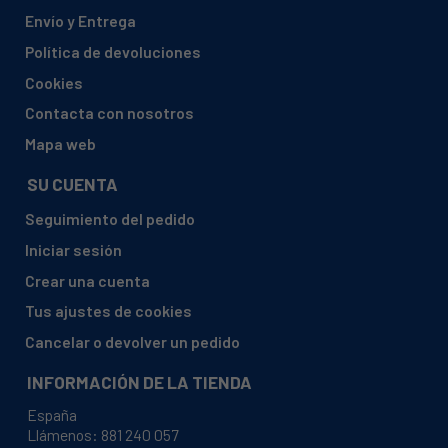
ARISTON, AAX 106 L (FR) 869990256980
Envío y Entrega
ARISTON, AAX 106 L 80256980001
Política de devoluciones
ARISTON, AAX 116 L (FR) 869990255910
Cookies
ARISTON, AAX 116 L 80255910001
Contacta con nosotros
ARISTON, AAX 126 L (FR) 869990256990
Mapa web
ARISTON, AAX 126 L 80256990001
SU CUENTA
ARISTON, AAX 126 L 80256990030
Seguimiento del pedido
ARISTON, AAX 149 L (FR) 869990262860
Iniciar sesión
ARISTON, AAX 149 L 80262860000
Crear una cuenta
ARISTON, AAX 149 L 80262860020
Tus ajustes de cookies
ARISTON, AAX 149 L 80262860030
Cancelar o devolver un pedido
ARISTON, AB 103 (TK) 869990271130
INFORMACIÓN DE LA TIENDA
ARISTON, AB 103 46271130000
España
ARISTON, AB 103 M (TK) 869990283330
Llámenos:
881 240 057