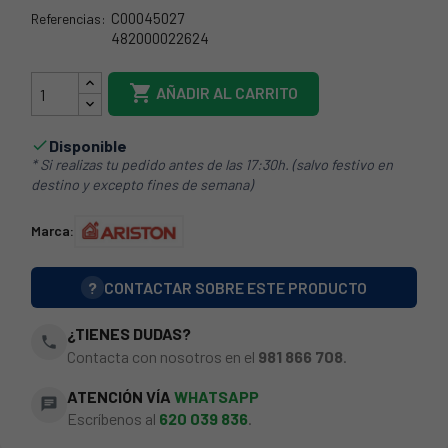
C00045027
Referencias:
482000022624
64AR0008

AÑADIR AL CARRITO
Disponible

* Si realizas tu pedido antes de las 17:30h. (salvo festivo en
destino y excepto fines de semana)
Marca:
?
CONTACTAR SOBRE ESTE PRODUCTO
¿TIENES DUDAS?
phone
Contacta con nosotros en el
981 866 708
.
ATENCIÓN VÍA
WHATSAPP
chat
Escríbenos al
620 039 836
.