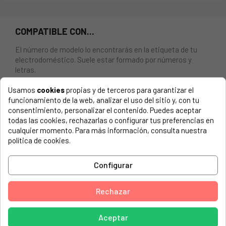
COMPATIBLE CON...
El número de modelo lo encontrarás en la etiqueta de tu
electrodoméstico. Suele estar formado por números y
letras.
Usamos
cookies
propias y de terceros para garantizar el
funcionamiento de la web, analizar el uso del sitio y, con tu
consentimiento, personalizar el contenido. Puedes aceptar
CONJUNTO FILTRO ORIGINAL BOMBA ARISTON, INDESIT,
todas las cookies, rechazarlas o configurar tus preferencias en
SOLARA
cualquier momento. Para más información, consulta nuestra
política de cookies.
ARISTON, A 1124 (UK) 869990235720
Configurar
ARISTON, A 1234 (UK) 869990235730
ARISTON, A 1324 (UK) 869990280680
Rechazar
ARISTON, A 1435 (UK) 869990235740
ARISTON, A 1435 S (UK) 869990235750
Aceptar