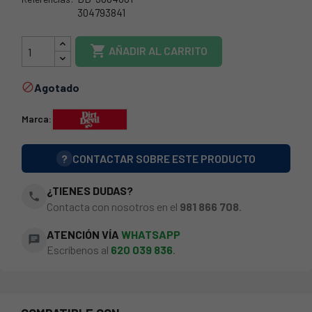
304793841
DD-3884001

AÑADIR AL CARRITO
Agotado

Marca:
?
CONTACTAR SOBRE ESTE PRODUCTO
¿TIENES DUDAS?
phone
Contacta con nosotros en el
981 866 708
.
ATENCIÓN VÍA
WHATSAPP
chat
Escríbenos al
620 039 836
.