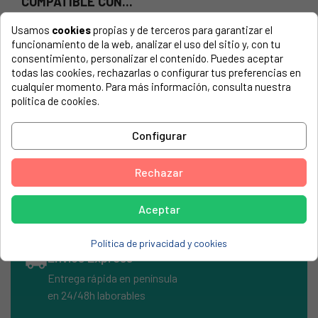
COMPATIBLE CON...
El número de modelo lo encontrarás en la etiqueta de tu
Usamos
cookies
propias y de terceros para garantizar el
electrodoméstico. Suele estar formado por números y
funcionamiento de la web, analizar el uso del sitio y, con tu
letras.
consentimiento, personalizar el contenido. Puedes aceptar
todas las cookies, rechazarlas o configurar tus preferencias en
cualquier momento. Para más información, consulta nuestra
política de cookies.
Kit de filtros aspirador Dirt Devil.Válido para modelo/s:
Configurar
DIRT DEVIL, M388-4
Rechazar
DIRT DEVIL, M3883-4
Aceptar
Política de privacidad y cookies
local_shipping
Envíos Express
Entrega rápida en península
en 24/48h laborables