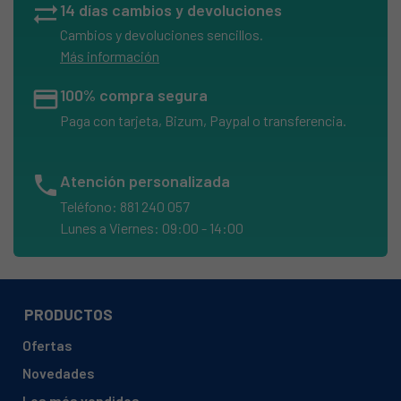
sync_alt
14 días cambios y devoluciones
Cambios y devoluciones sencillos.
Más información
credit_card
100% compra segura
Paga con tarjeta, Bizum, Paypal o transferencia.
phone
Atención personalizada
Teléfono: 881 240 057
Lunes a Viernes: 09:00 - 14:00
PRODUCTOS
Ofertas
Novedades
Los más vendidos