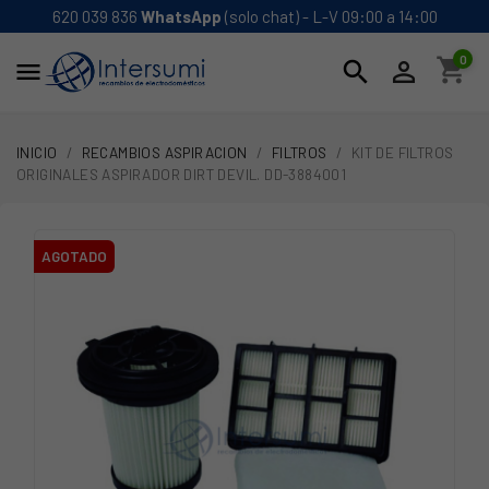
620 039 836
WhatsApp
(solo chat) - L-V 09:00 a 14:00
0
shopping_cart
search


INICIO
RECAMBIOS ASPIRACION
FILTROS
KIT DE FILTROS
ORIGINALES ASPIRADOR DIRT DEVIL. DD-3884001
AGOTADO