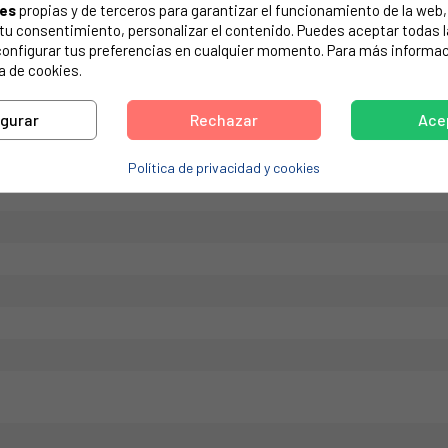
ies
propias y de terceros para garantizar el funcionamiento de la web, 
de tu electrodoméstico. Suele estar formado por números y letras.
on tu consentimiento, personalizar el contenido. Puedes aceptar todas 
configurar tus preferencias en cualquier momento. Para más informac
a de cookies.
igurar
Rechazar
Ace
Política de privacidad y cookies