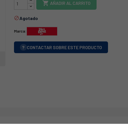

AÑADIR AL CARRITO
Agotado

Marca:
?
CONTACTAR SOBRE ESTE PRODUCTO