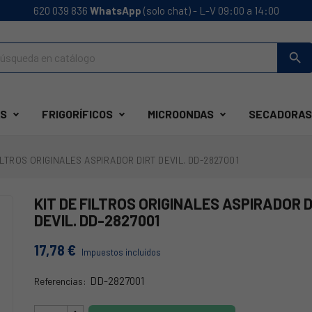
620 039 836
WhatsApp
(solo chat) - L-V 09:00 a 14:00
search
S
FRIGORÍFICOS
MICROONDAS
SECADORAS
FILTROS ORIGINALES ASPIRADOR DIRT DEVIL. DD-2827001
KIT DE FILTROS ORIGINALES ASPIRADOR 
DEVIL. DD-2827001
17,78 €
Impuestos incluidos
DD-2827001
Referencias:
DD-2827001