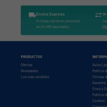
DIRT DEVIL, M2828x
DIRT DEVIL, M2829-0
local_shipping
Envíos Express
sync_alt
ROYAL, M2828-3
Entrega rápida en península
Ca
en 24/48h laborables
Má
PRODUCTOS
INFORM
Ofertas
Aviso Le
Novedades
Política 
Los más vendidos
Formas d
Garantía
Envío y 
Política 
Cookies
Contacta