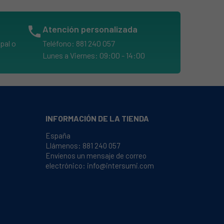
phone
Atención personalizada
pal o
Teléfono: 881 240 057
Lunes a Viernes: 09:00 - 14:00
INFORMACIÓN DE LA TIENDA
España
Llámenos:
881 240 057
Envíenos un mensaje de correo
electrónico:
info@intersumi.com