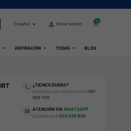
0
shopping_cart


Español
Iniciar sesión
ASPIRACIÓN
TODAS
BLOG
DIRT
¿TIENES DUDAS?
phone
Contacta con nosotros en el
981
866 708
.
ATENCIÓN VÍA
WHATSAPP
chat
Escríbenos al
620 039 836
.