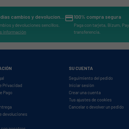
14 días cambios y devoluciones
credit_card
100% compra segura
mbios y devoluciones sencillos.
Paga con tarjeta, Bizum, Pay
s información
transferencia.
ACIÓN
SU CUENTA
gal
Seguimiento del pedido
de Privacidad
Iniciar sesión
e Pago
Crear una cuenta
Tus ajustes de cookies
Entrega
Cancelar o devolver un pedido
de devoluciones
 con nosotros