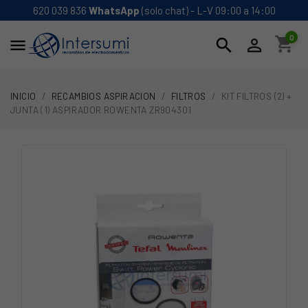
620 039 836
WhatsApp
(solo chat) - L-V 09:00 a 14:00
0
shopping_cart
search


INICIO
RECAMBIOS ASPIRACION
FILTROS
KIT FILTROS (2) +
JUNTA (1) ASPIRADOR ROWENTA ZR904301