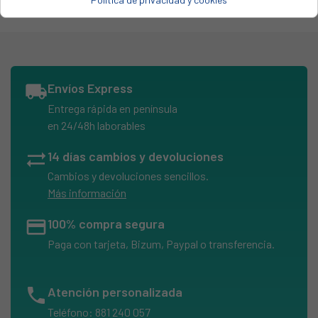
ROWENTA, RO2981EA-RO2981EA/870-2020
MOULINEX, MO2913PA/AM0
MOULINEX, MO2923PA/AM0
MOULINEX, MO2932PA/AM0-3619
local_shipping
Envíos Express
ROWENTA, RO2910EA/AM0
Entrega rápida en península
ROWENTA, RO2911EA/870
en 24/48h laborables
ROWENTA, RO2913EA/870
sync_alt
14 días cambios y devoluciones
ROWENTA, RO2913EA/AM0
Cambios y devoluciones sencillos.
ROWENTA, RO2917EA/870
Más información
ROWENTA, RO2917EA/AM0
credit_card
100% compra segura
ROWENTA, RO2932EA/AM0
Paga con tarjeta, Bizum, Paypal o transferencia.
ROWENTA, RO2933EA/870
ROWENTA, RO2933EA/AM0
phone
Atención personalizada
ROWENTA, RO2957EA/870
Teléfono: 881 240 057