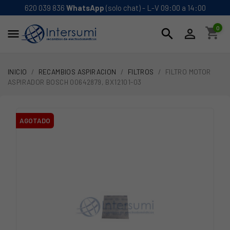
620 039 836
WhatsApp
(solo chat) - L-V 09:00 a 14:00
0
shopping_cart
search


INICIO
RECAMBIOS ASPIRACION
FILTROS
FILTRO MOTOR
ASPIRADOR BOSCH 00642879, BX12101-03
AGOTADO