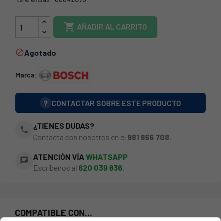
49BS0247

AÑADIR AL CARRITO
Agotado

Marca:
?
CONTACTAR SOBRE ESTE PRODUCTO
¿TIENES DUDAS?
phone
Contacta con nosotros en el
981 866 708
.
ATENCIÓN VÍA
WHATSAPP
chat
Escríbenos al
620 039 836
.
COMPATIBLE CON...