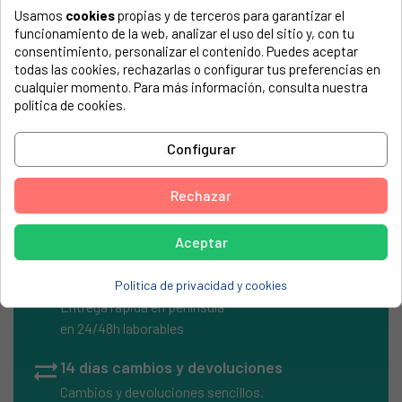
Usamos
cookies
propias y de terceros para garantizar el
El número de modelo lo encontrarás en la etiqueta de tu
funcionamiento de la web, analizar el uso del sitio y, con tu
electrodoméstico. Suele estar formado por números y
consentimiento, personalizar el contenido. Puedes aceptar
letras.
todas las cookies, rechazarlas o configurar tus preferencias en
cualquier momento. Para más información, consulta nuestra
política de cookies.
FILTRO PROTECTOR MOTOR ASPIRADOR BOSCH
Configurar
BOSCH, BX12101-03
Rechazar
Aceptar
local_shipping
Envíos Express
Política de privacidad y cookies
Entrega rápida en península
en 24/48h laborables
sync_alt
14 días cambios y devoluciones
Cambios y devoluciones sencillos.