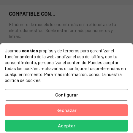
COMPATIBLE CON...
El número de modelo lo encontrarás en la etiqueta de tu
electrodoméstico. Suele estar formado por números y
letras.
Usamos
cookies
propias y de terceros para garantizar el
funcionamiento de la web, analizar el uso del sitio y, con tu
consentimiento, personalizar el contenido. Puedes aceptar
KIT ESCOBILLAS ELECTROLUX, WHIRLPOOL,
todas las cookies, rechazarlas o configurar tus preferencias en
35.5X12.5X5MM (2 UNIDADES)
cualquier momento. Para más información, consulta nuestra
política de cookies.
AEG ELECTROLUX, M24
AEG, LAV 550 BZ D 60563403800
Configurar
AEG, LAV 690 BZ 60563400500
Rechazar
AEG, LAV 750 W 60563300100
AEG, LAV BELLA 1000 W 60563407100
Aceptar
AEG, LAV BELLA 60563402100