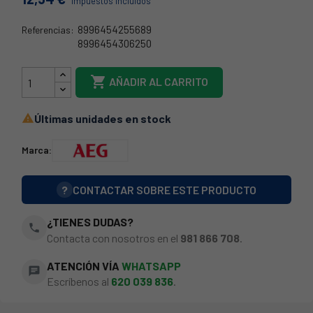
Impuestos incluidos
8996454255689
Referencias:
8996454306250
54AE0050

AÑADIR AL CARRITO
Últimas unidades en stock

Marca:
?
CONTACTAR SOBRE ESTE PRODUCTO
¿TIENES DUDAS?
phone
Contacta con nosotros en el
981 866 708
.
ATENCIÓN VÍA
WHATSAPP
chat
Escríbenos al
620 039 836
.