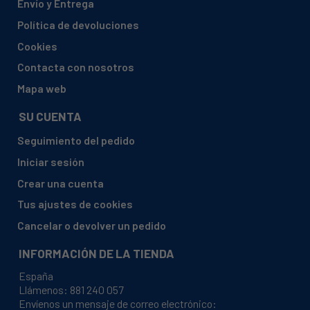
Envío y Entrega
AEG, LAVAMAT 545W 605634041
Política de devoluciones
AEG, LAVAMAT 550 BZ 605634038
Cookies
AEG, LAVAMAT 550 BZ D 60563403800
Contacta con nosotros
AEG, LAVAMAT 550BZ 605634038
Mapa web
AEG, LAVAMAT 551 W 60563403400
SU CUENTA
AEG, LAVAMAT 555 605634036
Seguimiento del pedido
AEG, LAVAMAT 555 D 60563403600
Iniciar sesión
AEG, LAVAMAT 555 W 605634037
Crear una cuenta
AEG, LAVAMAT 555 W D 60563403700
Tus ajustes de cookies
AEG, LAVAMAT 555W 605634037
Cancelar o devolver un pedido
AEG, LAVAMAT 650 BZ 605634060
INFORMACIÓN DE LA TIENDA
AEG, LAVAMAT 650 BZ 60563406000
España
AEG, LAVAMAT 650BZ 605634060
Llámenos:
881 240 057
Envíenos un mensaje de correo electrónico:
AEG, LAVAMAT 655 BZ 605634027