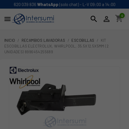
620 039 836
WhatsApp
(solo chat) - L-V 09:00 a 14:00
0
shopping_cart
search


INICIO
RECAMBIOS LAVADORAS
ESCOBILLAS
KIT
ESCOBILLAS ELECTROLUX, WHIRLPOOL, 35.5X12.5X5MM (2
UNIDADES) 8996454255689