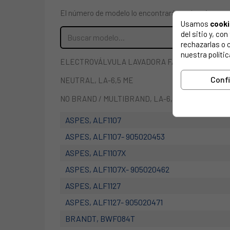
El número de modelo lo encontrarás en la etiqueta 
Usamos
cook
del sitio y, c
rechazarlas o 
nuestra polític
ELECTROVÁLVULA LAVADORA FAGOR. Tipo: 389.7. 2 
Conf
NEUTRAL, LA-6,5 ME
NO BRAND / MULTIBRAND, LA-6,5 ME 905990011
ASPES, ALF1107
ASPES, ALF1107- 905020453
ASPES, ALF1107X
ASPES, ALF1107X- 905020462
ASPES, ALF1127
ASPES, ALF1127- 905020471
BRANDT, BWF084T