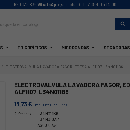
620 039 836
WhatsApp
(solo chat) - L-V 09:00 a 14:00
search
S
FRIGORÍFICOS
MICROONDAS
SECADORAS
ELECTROVÁLVULA LAVADORA FAGOR, EDESA ALF1107. L34N011B6
ELECTROVÁLVULA LAVADORA FAGOR, E
ALF1107. L34N011B6
13,73 €
Impuestos incluidos
L34N011B6
Referencias:
L34N010A2
AS0016764
62FA0014