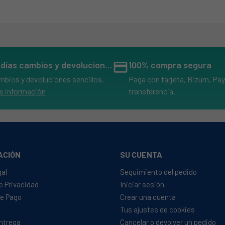
14 días cambios y devoluciones
credit_card
100% compra segura
mbios y devoluciones sencillos.
Paga con tarjeta, Bizum, Pay
s información
transferencia.
ACIÓN
SU CUENTA
gal
Seguimiento del pedido
de Privacidad
Iniciar sesión
e Pago
Crear una cuenta
Tus ajustes de cookies
Entrega
Cancelar o devolver un pedido