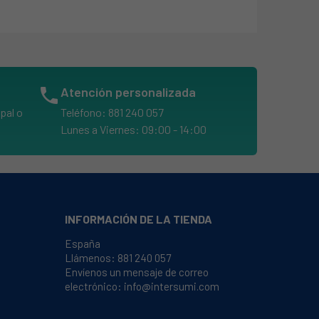
phone
Atención personalizada
pal o
Teléfono: 881 240 057
Lunes a Viernes: 09:00 - 14:00
INFORMACIÓN DE LA TIENDA
España
Llámenos:
881 240 057
Envíenos un mensaje de correo
electrónico:
info@intersumi.com