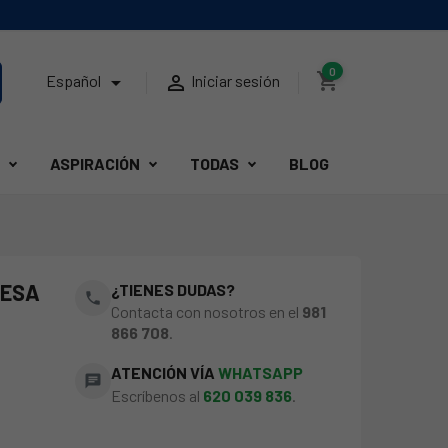
0
shopping_cart


Español
Iniciar sesión
ASPIRACIÓN
TODAS
BLOG
DESA
¿TIENES DUDAS?
phone
Contacta con nosotros en el
981
866 708
.
ATENCIÓN VÍA
WHATSAPP
chat
Escríbenos al
620 039 836
.