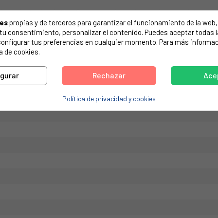
de tu electrodoméstico. Suele estar formado por números y letras.
ies
propias y de terceros para garantizar el funcionamiento de la web, 
on tu consentimiento, personalizar el contenido. Puedes aceptar todas 
configurar tus preferencias en cualquier momento. Para más informac
a de cookies.
vías 180°. Tubo de salida: Ø10mm. 220/240V, 50/60Hz.
igurar
Rechazar
Ace
Política de privacidad y cookies