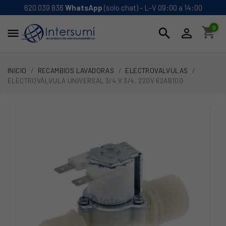
620 039 836
WhatsApp
(solo chat) - L-V 09:00 a 14:00
0
shopping_cart
search


INICIO
RECAMBIOS LAVADORAS
ELECTROVALVULAS
ELECTROVÁLVULA UNIVERSAL 3/4 X 3/4, 220V 62AB100