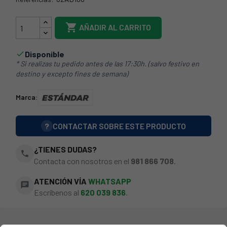
62AB100

AÑADIR AL CARRITO
Disponible

* Si realizas tu pedido antes de las 17:30h. (salvo festivo en
destino y excepto fines de semana)
Marca:
?
CONTACTAR SOBRE ESTE PRODUCTO
¿TIENES DUDAS?
phone
Contacta con nosotros en el
981 866 708
.
ATENCIÓN VÍA
WHATSAPP
chat
Escríbenos al
620 039 836
.