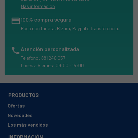
Más información
credit_card
100% compra segura
Paga con tarjeta, Bizum, Paypal o transferencia.
phone
Atención personalizada
Teléfono: 881 240 057
Lunes a Viernes: 09:00 - 14:00
PRODUCTOS
Ofertas
Novedades
Los más vendidos
INFORMACIÓN