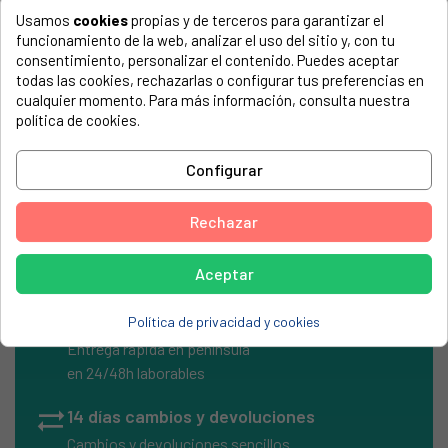
Usamos
cookies
propias y de terceros para garantizar el
COMPATIBLE CON...
funcionamiento de la web, analizar el uso del sitio y, con tu
El número de modelo lo encontrarás en la etiqueta de tu
consentimiento, personalizar el contenido. Puedes aceptar
electrodoméstico. Suele estar formado por números y
todas las cookies, rechazarlas o configurar tus preferencias en
letras.
cualquier momento. Para más información, consulta nuestra
política de cookies.
Configurar
ELECTROVÁLVULA UNIVERSAL 3/4 x 3/4, 220V
Rechazar
Aceptar
local_shipping
Envíos Express
Política de privacidad y cookies
Entrega rápida en península
en 24/48h laborables
sync_alt
14 días cambios y devoluciones
Cambios y devoluciones sencillos.