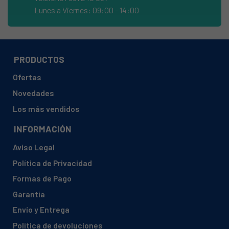
AEG, LAVW1030W 9140021930
Lunes a Viernes: 09:00 - 14:00
AEG, LAVW1030W 9140022030
AEG, LAVW1030W 9140022160
AEG, LAVW1030W 9140022330
PRODUCTOS
AEG, LAVW1035W 9140022130
Ofertas
AEG, LAVW1036W 9140021960
Novedades
AEG, LAVW1037-W
Los más vendidos
AEG, LAVW1037 9140022271
INFORMACIÓN
AEG, LAVW1037W 9140022270
Aviso Legal
AEG, LAVW1037W 91400222700
Política de Privacidad
AEG, LAVW1039 9140021761
Formas de Pago
AEG, LAVW1039W 9140021760
Garantía
AEG, LAVW1039W 9140022150
Envío y Entrega
AEG, LAVW1230 9140022091
Política de devoluciones