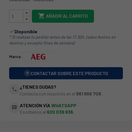
62AE0010

AÑADIR AL CARRITO
Disponible

* Si realizas tu pedido antes de las 17:30h. (salvo festivo en
destino y excepto fines de semana)
Marca:
?
CONTACTAR SOBRE ESTE PRODUCTO
¿TIENES DUDAS?
phone
Contacta con nosotros en el
981 866 708
.
ATENCIÓN VÍA
WHATSAPP
chat
Escríbenos al
620 039 836
.