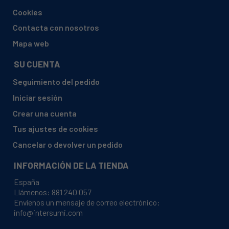
AEG, LAVW1230W 9140021700
Cookies
AEG, LAVW1230W 9140021710
Contacta con nosotros
AEG, LAVW1230W 9140021820
Mapa web
AEG, LAVW1230W 9140021940
SU CUENTA
AEG, LAVW1230W 9140021950
Seguimiento del pedido
AEG, LAVW1230W 9140022090
Iniciar sesión
AEG, LAVW1230W 9140022120
Crear una cuenta
AEG, LAVW1236W 9140021970
Tus ajustes de cookies
AEG, LAVW1238W 9140021780
Cancelar o devolver un pedido
AEG, LAVW1239W 9140021770
INFORMACIÓN DE LA TIENDA
AEG, LAVW720W 9140021830
España
AEG, LAVW730-W
Llámenos:
881 240 057
Envíenos un mensaje de correo electrónico:
AEG, LAVW730W 9140021750
info@intersumi.com
AEG, LAVW730W 9140022170