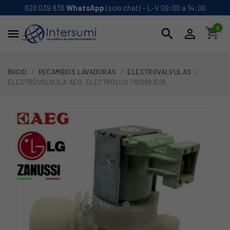
620 039 836
WhatsApp
(solo chat) - L-V 09:00 a 14:00
0
shopping_cart
search


INICIO
RECAMBIOS LAVADORAS
ELECTROVALVULAS
ELECTROVÁLVULA AEG, ELECTROLUX 1100991528