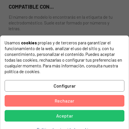
COMPATIBLE CON...
El número de modelo lo encontrarás en la etiqueta de tu
electrodoméstico. Suele estar formado por números y
letras.
Usamos
cookies
propias y de terceros para garantizar el
funcionamiento de la web, analizar el uso del sitio y, con tu
consentimiento, personalizar el contenido. Puedes aceptar
ELECTROVÁLVULA AEG, ELECTROLUX 1100991528
todas las cookies, rechazarlas o configurar tus preferencias en
cualquier momento. Para más información, consulta nuestra
AEG, LAVW1030W 91400217300
política de cookies.
AEG, LAVW1037W 91400222700
Configurar
AEG, LAV50430W 9140021840
AEG, LAV50435W 9140021860
Rechazar
AEG, LAV50630 9140021851
AEG, LAV50630W 9140021850
Aceptar
AEG, LAV51635W 9140022790