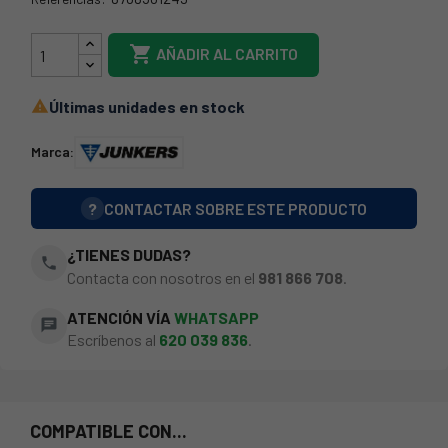
44JK0080

AÑADIR AL CARRITO
Últimas unidades en stock

Marca:
?
CONTACTAR SOBRE ESTE PRODUCTO
¿TIENES DUDAS?
phone
Contacta con nosotros en el
981 866 708
.
ATENCIÓN VÍA
WHATSAPP
chat
Escríbenos al
620 039 836
.
COMPATIBLE CON...