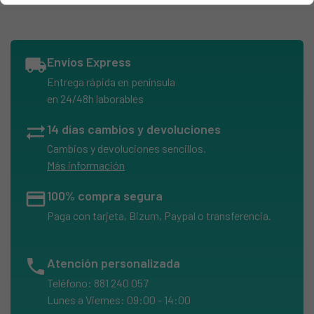
JUNKERS, WRD11-2KME23 S2805
JUNKERS, WRD11-2G23S2895
JUNKERS, WRD11-2B23S2895
local_shipping
Envíos Express
JUNKERS, W-WR125-275 SERIES
Entrega rápida en península
JUNKERS, WR275-5KD1B23S0497
en 24/48h laborables
JUNKERS, WR300-7KDM1E23S2895
sync_alt
14 días cambios y devoluciones
JUNKERS, WR11G23S2805
Cambios y devoluciones sencillos.
JUNKERS, WR11G23S2895
Más información
JUNKERS, WR11B23S2895
credit_card
100% compra segura
JUNKERS, WRN11-1KIN7S2895
Paga con tarjeta, Bizum, Paypal o transferencia.
JUNKERS, WR275-8KD1G23S2805
JUNKERS, WR275-8KD1G23S2895
phone
Atención personalizada
JUNKERS, WR300-6KDM1E23S2895
Teléfono: 881 240 057
JUNKERS, WR275-6KD1B23S2895
Lunes a Viernes: 09:00 - 14:00