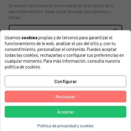
El número de modelo lo encontrarás en la etiqueta de tu
electrodoméstico. Suele estar formado por números y
letras.
Usamos
cookies
propias y de terceros para garantizar el
funcionamiento de la web, analizar el uso del sitio y, con tu
Valvula inicio calentador Junkers roja
consentimiento, personalizar el contenido. Puedes aceptar
todas las cookies, rechazarlas o configurar tus preferencias en
JUNKERS, W135KV1B23S2895
cualquier momento. Para más información, consulta nuestra
política de cookies.
JUNKERS, W135KV1B31S2896
JUNKERS, W135KV1B31S2805
Configurar
JUNKERS, W135KV1B31S2806
JUNKERS, W135KV1B31S2895
Rechazar
JUNKERS, W135V1B31S2806
Aceptar
JUNKERS, WR11-2B23S2895
JUNKERS, WRD11-2
Política de privacidad y cookies