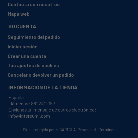
JUNKERS, WRD11-2G31S2805
Contacta con nosotros
JUNKERS, WRD11-2B31S2895
Mapa web
JUNKERS, WRD11-2B31S2805
SU CUENTA
JUNKERS, WR11G31S2806
Seguimiento del pedido
JUNKERS, WR11G31S2896
Iniciar sesión
JUNKERS, WR11B31S2806
Crear una cuenta
JUNKERS, W11 B31S2806
Tus ajustes de cookies
JUNKERS, W11 B31S2806
Cancelar o devolver un pedido
JUNKERS, WR275-5KV1B31S0497
INFORMACIÓN DE LA TIENDA
JUNKERS, WR300-7KVM1E31S2895
España
JUNKERS, WR11G31S2805
Llámenos:
881 240 057
Envíenos un mensaje de correo electrónico:
JUNKERS, WR11B31S2805
info@intersumi.com
JUNKERS, WR11G31S2895
Sitio protegido por reCAPTCHA.
Privacidad
-
Términos
JUNKERS, WR11B31S2895