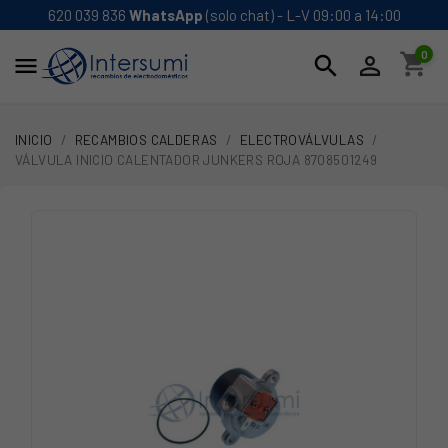
620 039 836
WhatsApp
(solo chat) - L-V 09:00 a 14:00
0
shopping_cart
search


INICIO
RECAMBIOS CALDERAS
ELECTROVÁLVULAS
VÁLVULA INICIO CALENTADOR JUNKERS ROJA 8708501249