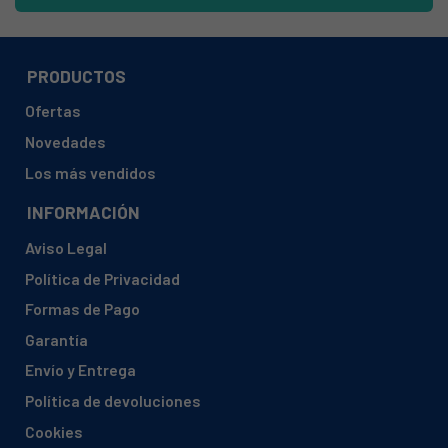
JUNKERS, WR275-6KD1B23S2805
JUNKERS, WR275-6KV1E31S2805
JUNKERS, WR275-5KD1B23S2805
PRODUCTOS
JUNKERS, WR275-5KD1B23S2895
Ofertas
JUNKERS, WR275-1KD1E23S2895
Novedades
JUNKERS, WR275-4KD1B23S2892
Los más vendidos
JUNKERS, WR275-4KD1B23S2800
INFORMACIÓN
JUNKERS, WR275-3KD1B23S2895
Aviso Legal
JUNKERS, WR275-1KD1B23S2892
Política de Privacidad
JUNKERS, W275-1KV1B23S2895
Formas de Pago
JUNKERS, W275-1KV1B23S2805
Garantía
JUNKERS, WR275-1KD1B23S2800
Envío y Entrega
JUNKERS, WRD11-2KME31S2805
Política de devoluciones
JUNKERS, WRD11-2G31S2895
Cookies