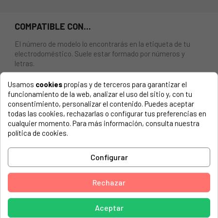
COMPATIBLE CON...
El número de modelo lo encontrarás en la etiqueta de tu
electrodoméstico. Suele estar formado por números y
letras.
Usamos
cookies
propias y de terceros para garantizar el
funcionamiento de la web, analizar el uso del sitio y, con tu
consentimiento, personalizar el contenido. Puedes aceptar
CUERPO DE AGUA ORIGINAL PARA CALENTADOR
todas las cookies, rechazarlas o configurar tus preferencias en
JUNKERS: 8718224766. Cod. membrana 44JK0029
cualquier momento. Para más información, consulta nuestra
política de cookies.
JUNKERS, 7701331015 WR11-2 B23 S2895
JUNKERS, 7701331691 WRD11-2 KM E23 S2805
Configurar
JUNKERS, 7701331701 WRD11-2 G23 S2895
Rechazar
JUNKERS, 7701331702 WRD11-2 B23 S2895
JUNKERS, 7701331703 WR11-2 E23 S2895
Aceptar
JUNKERS, 7701331785 WR11G23 S2805