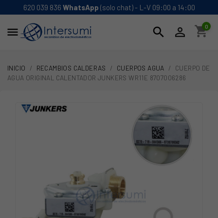
620 039 836
WhatsApp
(solo chat) - L-V 09:00 a 14:00
0
shopping_cart
search


INICIO
RECAMBIOS CALDERAS
CUERPOS AGUA
CUERPO DE
AGUA ORIGINAL CALENTADOR JUNKERS WR11E 8707006286