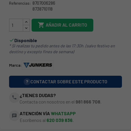
8707006286
Referencias:
8738710118
44JK0416

AÑADIR AL CARRITO
Disponible

* Si realizas tu pedido antes de las 17:30h. (salvo festivo en
destino y excepto fines de semana)
Marca:
?
CONTACTAR SOBRE ESTE PRODUCTO
¿TIENES DUDAS?
phone
Contacta con nosotros en el
981 866 708
.
ATENCIÓN VÍA
WHATSAPP
chat
Escríbenos al
620 039 836
.