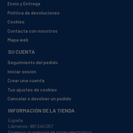
Envío y Entrega
JUNKERS, WR11 G31 S2895
Política de devoluciones
JUNKERS, WR11-2 B23 S2895
Cookies
JUNKERS, WR11-2 B31 S2805
Contacta con nosotros
JUNKERS, WR11-2 B31 S2895
Mapa web
JUNKERS, WR11-2 E23 S2895
SU CUENTA
JUNKERS, WR11-2B31
Seguimiento del pedido
JUNKERS, WR11-G31-S2805
Iniciar sesión
JUNKERS, WR11B23S2895
Crear una cuenta
JUNKERS, WR11B31 S2805
Tus ajustes de cookies
JUNKERS, WR11B31 S2806
Cancelar o devolver un pedido
JUNKERS, WR11B31 S2895
INFORMACIÓN DE LA TIENDA
JUNKERS, WR11B31S2805
España
JUNKERS, WR11B31S2806
Llámenos:
881 240 057
Envíenos un mensaje de correo electrónico:
JUNKERS, WR11B31S2895