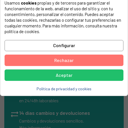
COMPATIBLE CON...
Usamos
cookies
propias y de terceros para garantizar el
funcionamiento de la web, analizar el uso del sitio y, con tu
El número de modelo lo encontrarás en la etiqueta de tu
consentimiento, personalizar el contenido. Puedes aceptar
electrodoméstico. Suele estar formado por números y
todas las cookies, rechazarlas o configurar tus preferencias en
letras.
cualquier momento. Para más información, consulta nuestra
política de cookies.
Configurar
Cuchillo de la picadora batidora Ufesa 611303
Rechazar
Aceptar
local_shipping
Envíos Express
Política de privacidad y cookies
Entrega rápida en península
en 24/48h laborables
sync_alt
14 días cambios y devoluciones
Cambios y devoluciones sencillos.
Más información