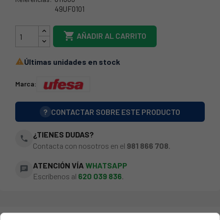
49UF0101
BSH-611303

AÑADIR AL CARRITO
Últimas unidades en stock

Marca:
?
CONTACTAR SOBRE ESTE PRODUCTO
¿TIENES DUDAS?
phone
Contacta con nosotros en el
981 866 708
.
ATENCIÓN VÍA
WHATSAPP
chat
Escríbenos al
620 039 836
.