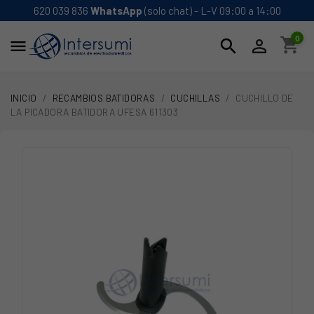
620 039 836
WhatsApp
(solo chat) - L-V 09:00 a 14:00
0
shopping_cart
search


INICIO
RECAMBIOS BATIDORAS
CUCHILLAS
CUCHILLO DE
LA PICADORA BATIDORA UFESA 611303