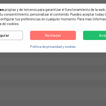
de tu electrodoméstico. Suele estar formado por números y letras.
ies
propias y de terceros para garantizar el funcionamiento de la web, 
on tu consentimiento, personalizar el contenido. Puedes aceptar todas 
configurar tus preferencias en cualquier momento. Para más informac
a de cookies.
715
igurar
Rechazar
Ace
Política de privacidad y cookies