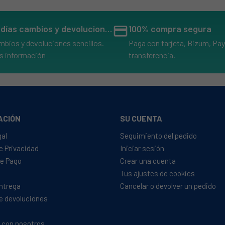
14 días cambios y devoluciones
credit_card
100% compra segura
mbios y devoluciones sencillos.
Paga con tarjeta, Bizum, Pay
s información
transferencia.
ACIÓN
SU CUENTA
gal
Seguimiento del pedido
de Privacidad
Iniciar sesión
e Pago
Crear una cuenta
Tus ajustes de cookies
Entrega
Cancelar o devolver un pedido
de devoluciones
 con nosotros