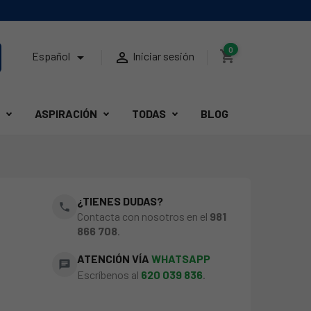
0
shopping_cart


Español
Iniciar sesión
ASPIRACIÓN
TODAS
BLOG
¿TIENES DUDAS?
phone
Contacta con nosotros en el
981
866 708
.
ATENCIÓN VÍA
WHATSAPP
chat
Escríbenos al
620 039 836
.