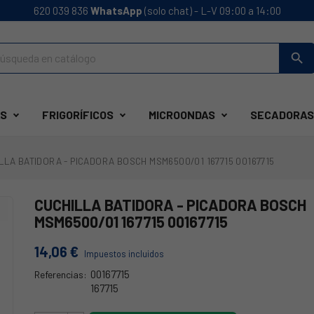
620 039 836
WhatsApp
(solo chat) - L-V 09:00 a 14:00
search
S
FRIGORÍFICOS
MICROONDAS
SECADORAS
LLA BATIDORA - PICADORA BOSCH MSM6500/01 167715 00167715
CUCHILLA BATIDORA - PICADORA BOSCH
MSM6500/01 167715 00167715
14,06 €
Impuestos incluidos
00167715
Referencias:
167715
49UF0100