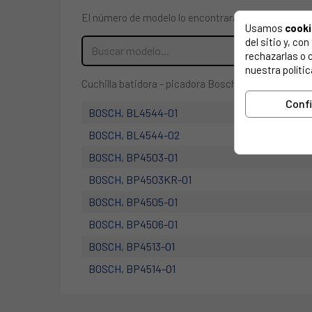
El número de modelo lo encontrarás en la etiqueta 
Usamos
cook
del sitio y, c
rechazarlas o 
nuestra polític
Cuchilla batidora - picadora Bosch MSM6500/01 167
Conf
BOSCH, BL4544-01
BOSCH, BL4544-02
BOSCH, BP4503-01
BOSCH, BP4503KR-01
BOSCH, BP4505-01
BOSCH, BP4506-01
BOSCH, BP4513-01
BOSCH, BP4514-01
BOSCH, BP4514-02