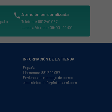
phone
Atención personalizada
pal o
Teléfono: 881 240 057
Lunes a Viernes: 09:00 - 14:00
INFORMACIÓN DE LA TIENDA
España
Llámenos:
881 240 057
Envíenos un mensaje de correo
electrónico:
info@intersumi.com