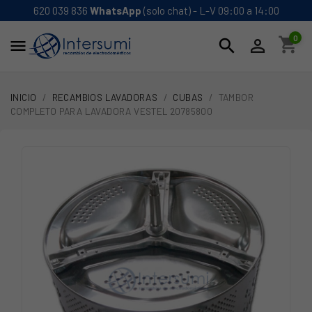
620 039 836
WhatsApp
(solo chat) - L-V 09:00 a 14:00
0
shopping_cart
search


INICIO
RECAMBIOS LAVADORAS
CUBAS
TAMBOR
COMPLETO PARA LAVADORA VESTEL 20785800