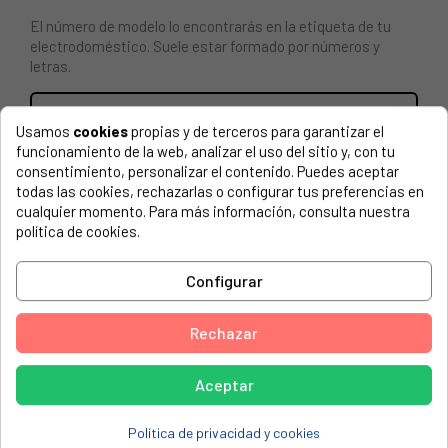
El número de modelo lo encontrarás en la etiqueta de tu
electrodoméstico. Suele estar formado por números y
letras.
Usamos
cookies
propias y de terceros para garantizar el
funcionamiento de la web, analizar el uso del sitio y, con tu
TAMBOR COMPLETO CON EJE PARA LAVADORA VESTEL.
consentimiento, personalizar el contenido. Puedes aceptar
todas las cookies, rechazarlas o configurar tus preferencias en
ADMIRAL, 642CA1 (5300033272 10615055)
cualquier momento. Para más información, consulta nuestra
política de cookies.
ADMIRAL, 842CA3 (5300033273 10615056)
ADMIRAL, ADFF0642CA1 (5300039516 10616910)
Configurar
ADMIRAL, ADFF0642CA1 (5300040274 10616910)
ADMIRAL, ADFF0642CA1 (5300053662 10616910)
Rechazar
ADMIRAL, ADFF0642CA1 (5300057795 10616910)
Aceptar
ADMIRAL, ADFF0642CA1 (5300062258 10616910)
ADMIRAL, ADFF0842CA3 (5300040187 10617103)
Política de privacidad y cookies