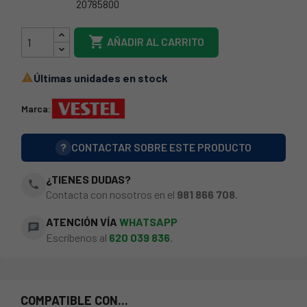
20785800
20605162

AÑADIR AL CARRITO
Últimas unidades en stock

Marca:
?
CONTACTAR SOBRE ESTE PRODUCTO
¿TIENES DUDAS?
phone
Contacta con nosotros en el
981 866 708
.
ATENCIÓN VÍA
WHATSAPP
chat
Escríbenos al
620 039 836
.
COMPATIBLE CON...