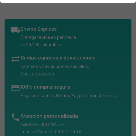
ADMIRAL, ADFF0842CA3 (5300053661 10617103)
ADMIRAL, ADFF0842CA3 (5300057794 10617103)
ADMIRAL, ADFF0842CA3 (5300062257 10617103)
local_shipping
Envíos Express
ADMIRAL, ADKP84248 (5300122530 10623141)
Entrega rápida en península
ADMIRAL, ADKP84248 (5300139425 10623141)
en 24/48h laborables
ADMIRAL, ADKP84248 (5300177898 10623141)
sync_alt
14 días cambios y devoluciones
ADMIRAL, ADKP84248 (5300197865 10623141)
Cambios y devoluciones sencillos.
ADMIRAL, ADKP84248 (5300206954 10623141)
Más información
ADMIRAL, ADKP85 (5300199382 10631016)
credit_card
100% compra segura
ADMIRAL, ADKP85 (5300216350 10631016)
Paga con tarjeta, Bizum, Paypal o transferencia.
ADMIRAL, ZP1000 (5300076594 10621163)
ALASKA, 642E
phone
Atención personalizada
ALASKA, ALASKA642E
Teléfono: 881 240 057
ALASKA, MR642A9
Lunes a Viernes: 09:00 - 14:00