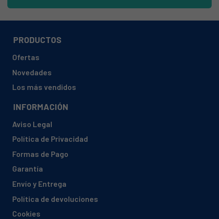
ALASKA, MR642A9 (5300151779 10620704)
ALASKA, TW1000 (5300087773 10610191)
APELL, WM 508 (5300188017 10629549)
PRODUCTOS
BAUMATIC, BFW1000W (5300016963 10608293)
Ofertas
BAUMATIC, BFW1000W (5300017489 10608293)
Novedades
BAUMATIC, BFW1000W (5300018362 10608293)
Los más vendidos
BAUMATIC, BFW1000W (5300019497 10608293)
INFORMACIÓN
BAUMATIC, BFW1000W (5300021103 10609697)
Aviso Legal
BAUMATIC, BFW1000W (5300021104 10609697)
Política de Privacidad
BAUMATIC, BFW1000W (5300021416 10608293)
Formas de Pago
BAUMATIC, BFW1000W (5300021417 10608293)
Garantía
BAUMATIC, BFW1000W (5300021418 10608293)
Envío y Entrega
BAUMATIC, BFW1000W (5300021419 10608293)
Política de devoluciones
BAUMATIC, BFW1000W (5300021420 10608293)
Cookies