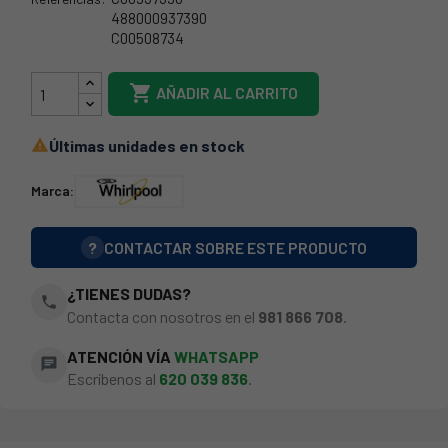
488000937390
C00508734
481011107487

AÑADIR AL CARRITO
Últimas unidades en stock

Marca:
?
CONTACTAR SOBRE ESTE PRODUCTO
¿TIENES DUDAS?
phone
Contacta con nosotros en el
981 866 708
.
ATENCIÓN VÍA
WHATSAPP
chat
Escríbenos al
620 039 836
.