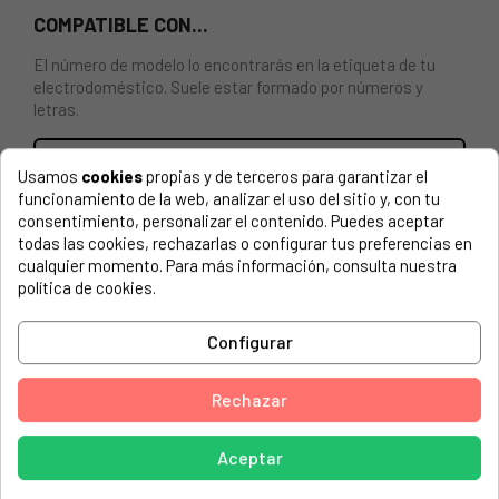
COMPATIBLE CON...
El número de modelo lo encontrarás en la etiqueta de tu
electrodoméstico. Suele estar formado por números y
letras.
Usamos
cookies
propias y de terceros para garantizar el
funcionamiento de la web, analizar el uso del sitio y, con tu
CUBA PARA LAVADORA WHIRLPOOL, INDESIT
consentimiento, personalizar el contenido. Puedes aceptar
481011107487, C00508734.
todas las cookies, rechazarlas o configurar tus preferencias en
cualquier momento. Para más información, consulta nuestra
INDESIT, 759991534511 BWE81484XWSSSEU
política de cookies.
INDESIT, 759991534512 BWE81484XWSSSEU
Configurar
INDESIT, 759991539341 BWE81484XWKKKEU
INDESIT, 759991539342 BWE81484XWKKKEU
Rechazar
INDESIT, 859991534390 F153439 BWA 81482X W FR
Aceptar
INDESIT, 859991534500 F153450 BWE 91484X WSSS
EU