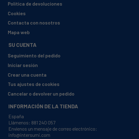
Política de devoluciones
INDESIT, BWA 81284X W IT N
Cookies
INDESIT, BWA 81284X W SPT N
Contacta con nosotros
INDESIT, BWA 81683X W UK N
Mapa web
INDESIT, BWA 91486X W IT
SU CUENTA
INDESIT, BWA71083XWPL
Seguimiento del pedido
INDESIT, BWA81083XWPL
Iniciar sesión
INDESIT, BWA81283XUK
Crear una cuenta
INDESIT, BWA81283XUK.
Tus ajustes de cookies
INDESIT, BWA81283XWEU
Cancelar o devolver un pedido
INDESIT, BWA81482XWFR
INFORMACIÓN DE LA TIENDA
INDESIT, BWA81483XUK
España
INDESIT, BWA81483XUK.
Llámenos:
881 240 057
INDESIT, BWA81484XWFR N
Envíenos un mensaje de correo electrónico:
info@intersumi.com
INDESIT, BWA81484XWUK