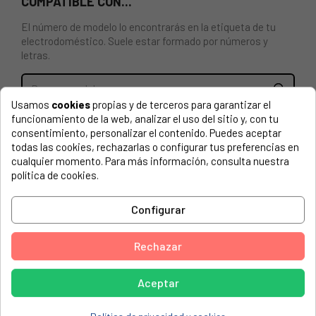
COMPATIBLE CON...
El número de modelo lo encontrarás en la etiqueta de tu
electrodoméstico. Suele estar formado por números y
letras.
Usamos
cookies
propias y de terceros para garantizar el
funcionamiento de la web, analizar el uso del sitio y, con tu
TAMBOR PARA SECADORA BOSCH, BALAY, SIEMENS,
consentimiento, personalizar el contenido. Puedes aceptar
SMEG 00249014
todas las cookies, rechazarlas o configurar tus preferencias en
cualquier momento. Para más información, consulta nuestra
BALAY, 3SB188XP/17
política de cookies.
BALAY, 3SB286B/03
Configurar
BALAY, 3SB286B/06
BALAY, 3SB391BR/01
Rechazar
BALAY, 3SB391BR/03
BALAY, 3SB976B/01
Aceptar
BALAY, 3SB978B/04