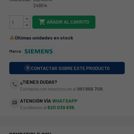
249014
BSH-249014

AÑADIR AL CARRITO
Últimas unidades en stock

Marca:
?
CONTACTAR SOBRE ESTE PRODUCTO
¿TIENES DUDAS?
phone
Contacta con nosotros en el
981 866 708
.
ATENCIÓN VÍA
WHATSAPP
chat
Escríbenos al
620 039 836
.