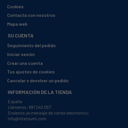
BALAY, 3SC74101A/22
Cookies
BALAY, 3SC74101A/22 SC7410 SELFCLEANING
Contacta con nosotros
CONDENSER
Mapa web
BALAY, 3SC74101A/24
SU CUENTA
BALAY, 3SC74300A/01
Seguimiento del pedido
BALAY, 3SC74300A/02
Iniciar sesión
BALAY, 3SC74300A/04
Crear una cuenta
BALAY, 3SC74300A/05
Tus ajustes de cookies
BALAY, 3SC76300A/05
Cancelar o devolver un pedido
BALAY, 3SC76300A/06
INFORMACIÓN DE LA TIENDA
BALAY, 3SC76300A/09
España
BALAY, 3SC76300A/10
Llámenos:
881 240 057
BALAY, 3SC76300A/11
Envíenos un mensaje de correo electrónico:
info@intersumi.com
BALAY, 3SC76300A/12