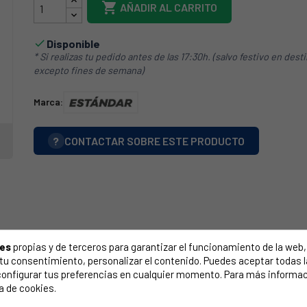

AÑADIR AL CARRITO
Disponible

* Si realizas tu pedido antes de las 17:30h. (salvo festivo en dest
excepto fines de semana)
Marca:
?
CONTACTAR SOBRE ESTE PRODUCTO
ies
propias y de terceros para garantizar el funcionamiento de la web, 
on tu consentimiento, personalizar el contenido. Puedes aceptar todas 
configurar tus preferencias en cualquier momento. Para más informac
a de cookies.