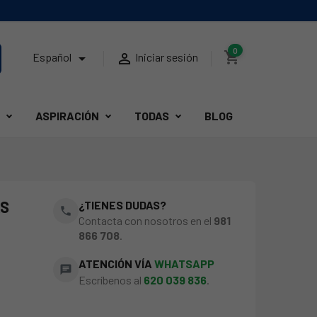
0
shopping_cart


Español
Iniciar sesión
ASPIRACIÓN
TODAS
BLOG
AS
¿TIENES DUDAS?
phone
Contacta con nosotros en el
981
866 708
.
ATENCIÓN VÍA
WHATSAPP
chat
Escríbenos al
620 039 836
.