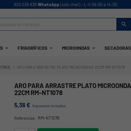
620 039 836
WhatsApp
(solo chat) - L-V 09:00 a 14:00
search
S
FRIGORÍFICOS
MICROONDAS
SECADORAS
STRES
ARO PARA ARRASTRE PLATO MICROONDAS 22CM RM-NT1078
ARO PARA ARRASTRE PLATO MICROOND
22CM RM-NT1078
5,36 €
Impuestos incluidos
RM-NT1078
Referencias:
RM-NT1078