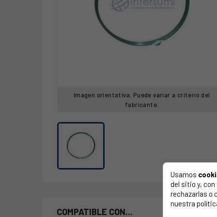
Imagen orientativa. Puede variar a criterio del
fabricante.
Usamos
cook
del sitio y, c
rechazarlas o 
nuestra polític
COMPATIBLE CON...