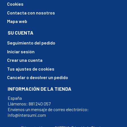
GORENJE, BO3CO6C01-1
Cookies
GORENJE, BO3CO6C01-1-BOSX6737E06BG
Contacta con nosotros
GORENJE, BO3CO6C02-1
Mapa web
GORENJE, BO3CO6C02-1-BO6737E02X
SU CUENTA
GORENJE, BO3CO6M01-1
Seguimiento del pedido
GORENJE, BO3CO6M02-1
Iniciar sesión
GORENJE, BO3CO6N01-1
Crear una cuenta
GORENJE, BO3CO6N02-1
Tus ajustes de cookies
GORENJE, BO3CO9K01-7
Cancelar o devolver un pedido
GORENJE, BO3SA5I01-2
INFORMACIÓN DE LA TIENDA
GORENJE, BO3SA5I01-7
España
GORENJE, BO3SA5I02-3
Llámenos:
881 240 057
Envíenos un mensaje de correo electrónico:
GORENJE, BO3SA5I02-7
info@intersumi.com
GORENJE, BO3SA7C01-1