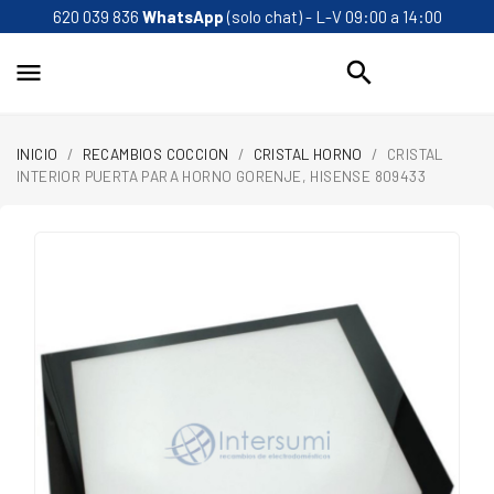
620 039 836
WhatsApp
(solo chat) - L-V 09:00 a 14:00
search

INICIO
RECAMBIOS COCCION
CRISTAL HORNO
CRISTAL
INTERIOR PUERTA PARA HORNO GORENJE, HISENSE 809433