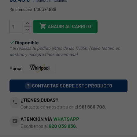
Impuestos incluidos
C00374989
Referencias:
481010517256

AÑADIR AL CARRITO
Disponible

* Si realizas tu pedido antes de las 17:30h. (salvo festivo en
destino y excepto fines de semana)
Marca:
?
CONTACTAR SOBRE ESTE PRODUCTO
¿TIENES DUDAS?
phone
Contacta con nosotros en el
981 866 708
.
ATENCIÓN VÍA
WHATSAPP
chat
Escríbenos al
620 039 836
.