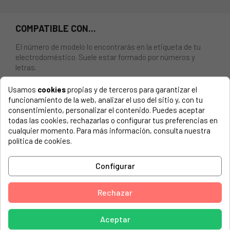
COMPATIBLE CON...
El número de modelo lo encontrarás en la etiqueta de tu
electrodoméstico. Suele estar formado por números y
letras.
Usamos
cookies
propias y de terceros para garantizar el
funcionamiento de la web, analizar el uso del sitio y, con tu
consentimiento, personalizar el contenido. Puedes aceptar
CRISTAL INTERIOR PARA PUERTA DE HORNO WHIRLPOOL,
todas las cookies, rechazarlas o configurar tus preferencias en
INDESIT 481010517256, C00374989
cualquier momento. Para más información, consulta nuestra
política de cookies.
WHIRLPOOL, 857912729000 - 602.451.65 OV G305 S
FOUR IK
Configurar
WHIRLPOOL, 852315301000 - 203.008.04 OV G315 SA
FOUR IK
Rechazar
WHIRLPOOL, 852315316000 - 503.023.35 OV G415 SA
FOUR IK
Aceptar
WHIRLPOOL, 852315601000 - 203.009.17 OV R005 SA