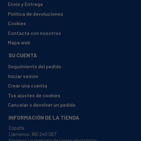
Envío y Entrega
WHIRLPOOL, AKZ6290WH 858562901110
Política de devoluciones
WHIRLPOOL, AKZ6290WH 858562901111
Cookies
WHIRLPOOL, AKZ629IX 858562901000
Contacta con nosotros
WHIRLPOOL, AKZ629IX 858562901001
Mapa web
WHIRLPOOL, AKZ6300IX 858563001100
SU CUENTA
WHIRLPOOL, AKZ6300IX 858563001101
Seguimiento del pedido
WHIRLPOOL, AKZ635IX 858563501000
Iniciar sesión
WHIRLPOOL, AKZ635IX 858563501001
Crear una cuenta
WHIRLPOOL, AKZ635NB 858563501020
Tus ajustes de cookies
WHIRLPOOL, AKZ635NB 858563501021
Cancelar o devolver un pedido
WHIRLPOOL, AKZ635WH 858563501010
INFORMACIÓN DE LA TIENDA
WHIRLPOOL, AKZ635WH 858563501011
España
WHIRLPOOL, AKZ7820IX 858578201000
Llámenos:
881 240 057
WHIRLPOOL, AKZ7820WH 855578201020
Envíenos un mensaje de correo electrónico: