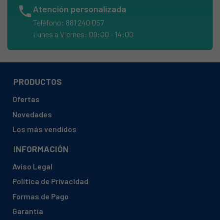
phone
Atención personalizada
WHIRLPOOL, AKZ6270IX 858562701101
Teléfono: 881 240 057
WHIRLPOOL, AKZ6270IX 858562701102
Lunes a Viernes: 09:00 - 14:00
WHIRLPOOL, AKZ6270WH 858562701110
WHIRLPOOL, AKZ6270WH 858562701111
WHIRLPOOL, AKZ6280IX 858562801100
PRODUCTOS
WHIRLPOOL, AKZ6280IX 858562801101
Ofertas
WHIRLPOOL, AKZ6280IX 858562801102
Novedades
WHIRLPOOL, AKZ6280WH 858562801110
Los más vendidos
WHIRLPOOL, AKZ6280WH 858562801111
INFORMACIÓN
WHIRLPOOL, AKZ6280WH 858562801112
Aviso Legal
WHIRLPOOL, AKZ6290IX 858562901100
Política de Privacidad
WHIRLPOOL, AKZ6290IX 858562901101
Formas de Pago
WHIRLPOOL, AKZ6290NB 858562901120
Garantía
WHIRLPOOL, AKZ6290NB 858562901121