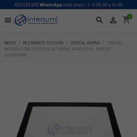
620 039 836
WhatsApp
(solo chat) - L-V 09:00 a 14:00
0
shopping_cart
search


INICIO
RECAMBIOS COCCION
CRISTAL HORNO
CRISTAL
INTERIOR PARA PUERTA DE HORNO WHIRLPOOL, INDESIT
C00374989