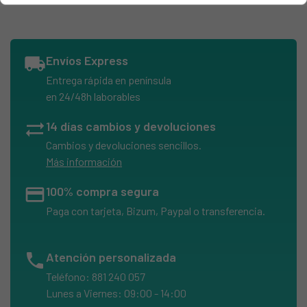
SAMSUNG, NV75N5671BS/EF
SAMSUNG, NV75N5671RS/EC
SAMSUNG, NV75N5671RS/EF
local_shipping
Envíos Express
SAMSUNG, NV75N5671RS/EG
Entrega rápida en península
SAMSUNG, NV75N5671RS/ET
en 24/48h laborables
SAMSUNG, NV75N5671RS/EU
sync_alt
14 días cambios y devoluciones
SAMSUNG, NV75N5671RS/OL
Cambios y devoluciones sencillos.
SAMSUNG, NV75N5672RS/EE
Más información
SAMSUNGN, V75N5671BS/EF
credit_card
100% compra segura
SAMSUNGN, V75N5671BSEF
Paga con tarjeta, Bizum, Paypal o transferencia.
SAMSUNGN, V75N5671RS/EC
SAMSUNGN, V75N5671RS/EF
phone
Atención personalizada
SAMSUNGN, V75N5671RS/EG
Teléfono: 881 240 057
SAMSUNGN, V75N5671RS/ET
Lunes a Viernes: 09:00 - 14:00