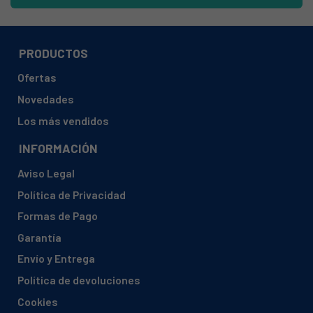
SAMSUNGN, V75N5671RS/EU
SAMSUNGN, V75N5671RS/OL
SAMSUNGN, V75N5671RSEF
PRODUCTOS
SAMSUNGN, V75N5672RS/EE
Ofertas
Novedades
Los más vendidos
INFORMACIÓN
Aviso Legal
Política de Privacidad
Formas de Pago
Garantía
Envío y Entrega
Política de devoluciones
Cookies