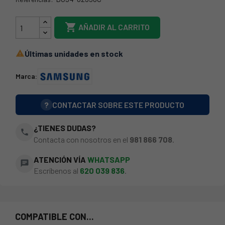
DG94-02390C

AÑADIR AL CARRITO
Últimas unidades en stock

Marca:
?
CONTACTAR SOBRE ESTE PRODUCTO
¿TIENES DUDAS?
phone
Contacta con nosotros en el
981 866 708
.
ATENCIÓN VÍA
WHATSAPP
chat
Escríbenos al
620 039 836
.
COMPATIBLE CON...