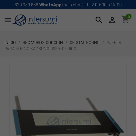
620 039 836
WhatsApp
(solo chat) - L-V 09:00 a 14:00
0
shopping_cart
search


INICIO
RECAMBIOS COCCION
CRISTAL HORNO
PUERTA
PARA HORNO SAMSUNG DG94-02390C