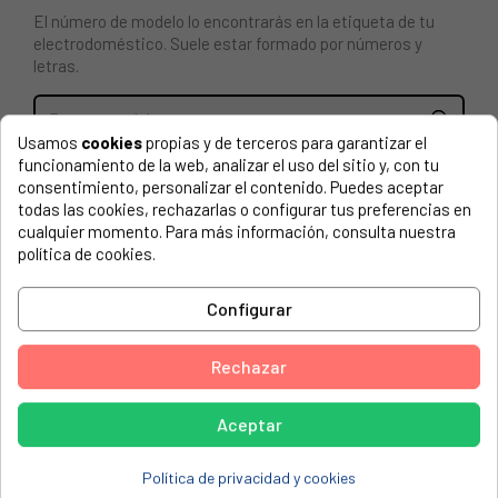
El número de modelo lo encontrarás en la etiqueta de tu
electrodoméstico. Suele estar formado por números y
letras.
Usamos
cookies
propias y de terceros para garantizar el
funcionamiento de la web, analizar el uso del sitio y, con tu
PUERTA PARA HORNO SAMSUNG DG94-02390C
consentimiento, personalizar el contenido. Puedes aceptar
todas las cookies, rechazarlas o configurar tus preferencias en
SAMSUNG, NV75A6679RS/EF
cualquier momento. Para más información, consulta nuestra
política de cookies.
SAMSUNG, NV75A6679RS/EG
SAMSUNG, NV75A6679RS/ET
Configurar
SAMSUNG, NV75A6679RS/EU
SAMSUNG, NV75A667DRS/EE
Rechazar
SAMSUNG, NV75A667DRS/EF
Aceptar
SAMSUNG, NV75A667DRS/EG
SAMSUNG, NV75A667NRS/EG
Política de privacidad y cookies