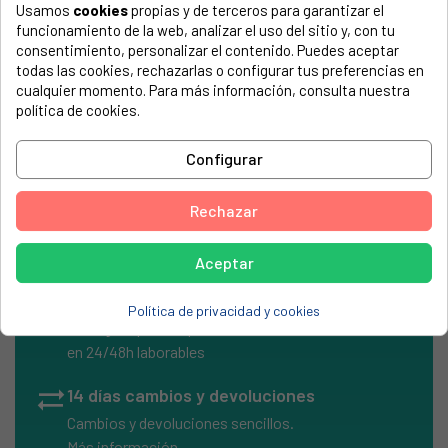
COMPATIBLE CON...
Usamos
cookies
propias y de terceros para garantizar el
funcionamiento de la web, analizar el uso del sitio y, con tu
El número de modelo lo encontrarás en la etiqueta de tu
consentimiento, personalizar el contenido. Puedes aceptar
electrodoméstico. Suele estar formado por números y
todas las cookies, rechazarlas o configurar tus preferencias en
letras.
cualquier momento. Para más información, consulta nuestra
política de cookies.
Configurar
CORREA LAVADORA UNIVERSAL 1965H8
Rechazar
Aceptar
local_shipping
Envíos Express
Política de privacidad y cookies
Entrega rápida en península
en 24/48h laborables
sync_alt
14 días cambios y devoluciones
Cambios y devoluciones sencillos.
Más información