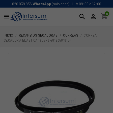
620 039 836
WhatsApp
(solo chat) - L-V 09:00 a 14:00
0
shopping_cart
search


INICIO
RECAMBIOS SECADORAS
CORREAS
CORREA
SECADORA ELASTICA 1965H8 481235818154