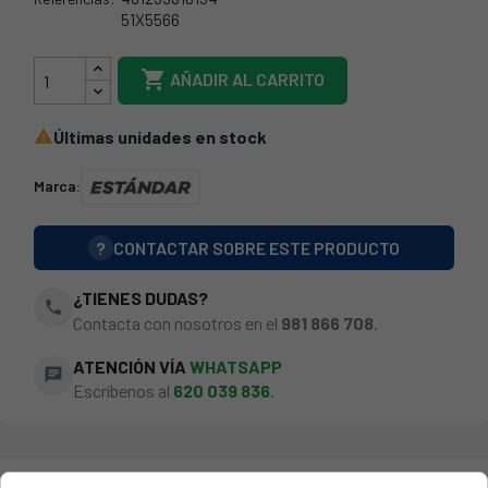
51X5566
04AG362

AÑADIR AL CARRITO
Últimas unidades en stock

Marca:
?
CONTACTAR SOBRE ESTE PRODUCTO
¿TIENES DUDAS?
phone
Contacta con nosotros en el
981 866 708
.
ATENCIÓN VÍA
WHATSAPP
chat
Escríbenos al
620 039 836
.