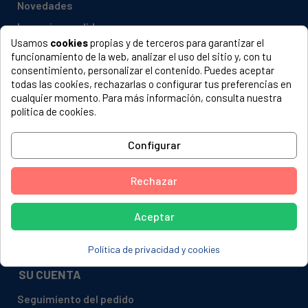
Novedades
Los más vendidos
Usamos
cookies
propias y de terceros para garantizar el
INFORMACIÓN
funcionamiento de la web, analizar el uso del sitio y, con tu
consentimiento, personalizar el contenido. Puedes aceptar
Aviso Legal
todas las cookies, rechazarlas o configurar tus preferencias en
cualquier momento. Para más información, consulta nuestra
Política de Privacidad
política de cookies.
Formas de Pago
Garantía
Configurar
Envío y Entrega
Rechazar
Política de devoluciones
Cookies
Aceptar
Contacta con nosotros
Mapa web
Política de privacidad y cookies
SU CUENTA
Seguimiento del pedido