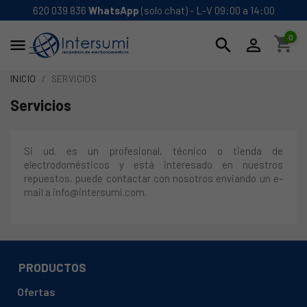
620 039 836
WhatsApp
(solo chat) - L-V 09:00 a 14:00
0
shopping_cart
search


INICIO
SERVICIOS
Servicios
Si ud. es un profesional, técnico o tienda de
electrodomésticos y está interesado en nuestros
repuestos, puede contactar con nosotros enviando un e-
mail a info@intersumi.com.
PRODUCTOS
Ofertas